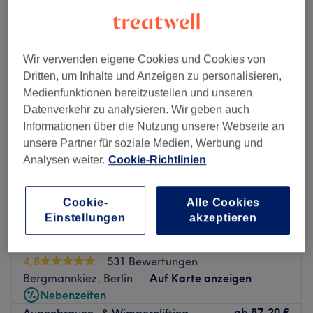
Montag
10:00
–
19:30
Dienstag
10:00
–
19:30
Wir verwenden eigene Cookies und Cookies von
Mittwoch
10:00
–
19:30
Dritten, um Inhalte und Anzeigen zu personalisieren,
Donnerstag
10:00
–
19:30
Medienfunktionen bereitzustellen und unseren
Freitag
10:00
–
19:30
Datenverkehr zu analysieren. Wir geben auch
Samstag
10:00
–
16:30
Informationen über die Nutzung unserer Webseite an
Sonntag
Geschlossen
unsere Partner für soziale Medien, Werbung und
Analysen weiter.
Cookie-Richtlinien
In Berlin-Schönerberg bietet dir der stilvoll eingerichtete
Salon The She Beauty Lounge alles, was du für deine
Schönheit brauchst. Egal ob Maniküre, Pediküre,
Cookie-
Alle Cookies
Einstellungen
akzeptieren
Nagelreparatur, Wimpernverlängerungen oder
Permanent Make-Up, hier kannst du dich entspannt
Lash Mood Berlin - Beauty Lab
zurücklehnen und genießen!
4,8
531 Bewertungen
Nächste öffentliche Verkehrsmittel:
Bergmannkiez, Berlin
Auf Karte anzeigen
Nebenzeiten
Die Bus- und U-Bahnhaltestelle Kleistpark ist nur wenige
ab
87,20 €