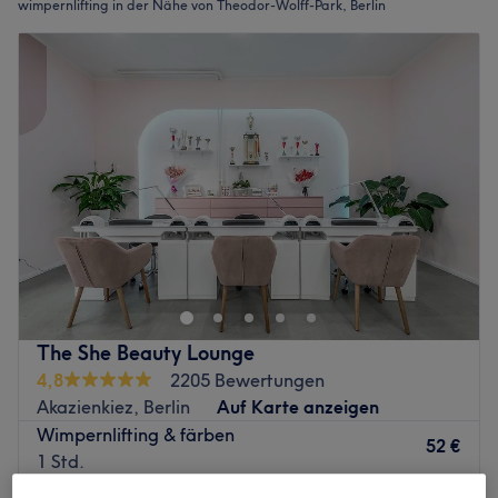
wimpernlifting in der Nähe von Theodor-Wolff-Park, Berlin
The She Beauty Lounge
4,8
2205 Bewertungen
Akazienkiez, Berlin
Auf Karte anzeigen
Wimpernlifting & färben
52 €
1 Std.
Schnellansicht Saloninfos