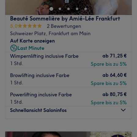
Christina, Noon (Israel), Swiss Color (Österreich).
nicht entgehen lassen!
Extras: Akademie zur Ausbildung in verschiedenen
Nächste öffentliche Verkehrsmittel:
Beauté Sommelière by Amié-Lée Frankfurt
Kosmetikbereichen, kostenlose Getränke,
5,0
2 Bewertungen
Der U-Bahnhof Frankfurt (Main) Schweizer Platz ist nur
Paarbehandlung.
Schweizer Platz, Frankfurt am Main
wenige Gehminuten entfernt.
Zurück zur Salonansicht
Auf Karte anzeigen
Das Team:
Last Minute
Inhaberin Senada bildet sich regelmäßig weiter und weiß
ab
71,25 €
Wimpernlifting inclusive Farbe
genau, welche Behandlung zu dir passt! Sie spricht
1 Std.
Spare bis zu 5%
Deutsch und Kroatisch.
ab
64,60 €
Browlifting inclusive Farbe
Was uns an dem Salon gefällt:
1 Std.
Spare bis zu 5%
Atmosphäre: Hell, modern, frisch.
ab
80,75 €
Expertise: Gesichtsbehandlungen, Maniküren.
Powerlifting inclusive Farbe
Produkte und Produktmarken: Gerhard KLAPP Cosmetics,
1 Std.
Spare bis zu 5%
BAEHR, Beatrix Strobl.
Schnellansicht Saloninfos
Extras: Kostenlose Parkplätze, Haustiere erlaubt.
Zurück zur Salonansicht
Montag
09:00
–
19:00
Dienstag
09:00
–
19:00