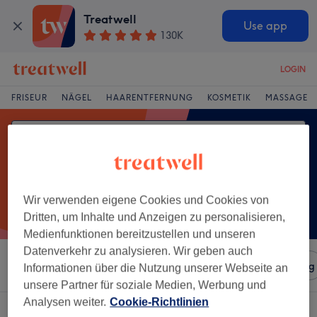
Treatwell
Use app
130K
LOGIN
FRISEUR
NÄGEL
HAARENTFERNUNG
KOSMETIK
MASSAGE
Wir verwenden eigene Cookies und Cookies von
Dritten, um Inhalte und Anzeigen zu personalisieren,
Medienfunktionen bereitzustellen und unseren
Datenverkehr zu analysieren. Wir geben auch
Sortieren nach
Salons
Expressangebote
Bewertung
Informationen über die Nutzung unserer Webseite an
unsere Partner für soziale Medien, Werbung und
Analysen weiter.
Cookie-Richtlinien
Ein Salon, der anbietet:
wimpernlifting in Saarbrücken