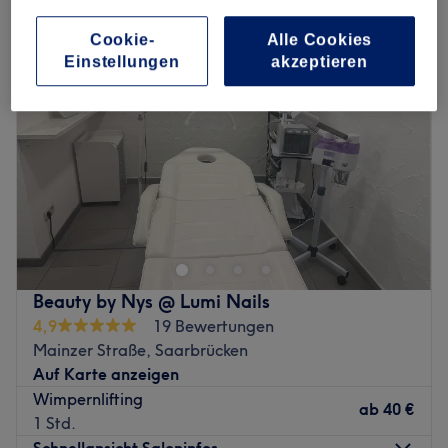
Cookie-
Alle Cookies
Einstellungen
akzeptieren
Beauty by Nys @ Lumi Nails
4,9
19 Bewertungen
Mainzer Straße, Saarbrücken
Auf Karte anzeigen
Wimpernlifting
ab
40 €
1 Std.
Schnellansicht Saloninfos