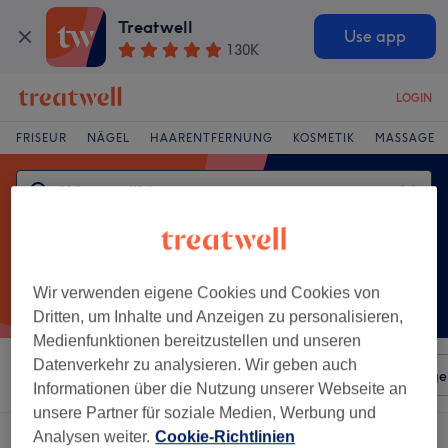
Treatwell
Use app
130K
LOGIN
FRISEUR
NÄGEL
HAARENTFERNUNG
KOSMETIK
MASSAGE
Wir verwenden eigene Cookies und Cookies von
Dritten, um Inhalte und Anzeigen zu personalisieren,
Medienfunktionen bereitzustellen und unseren
Datenverkehr zu analysieren. Wir geben auch
Sortieren nach
Beliebiger Preis
Salons
Expressange
Informationen über die Nutzung unserer Webseite an
unsere Partner für soziale Medien, Werbung und
Analysen weiter.
Cookie-Richtlinien
Ein Salon, der anbietet:
wimpernlifting in Nord, Mönchengladbach