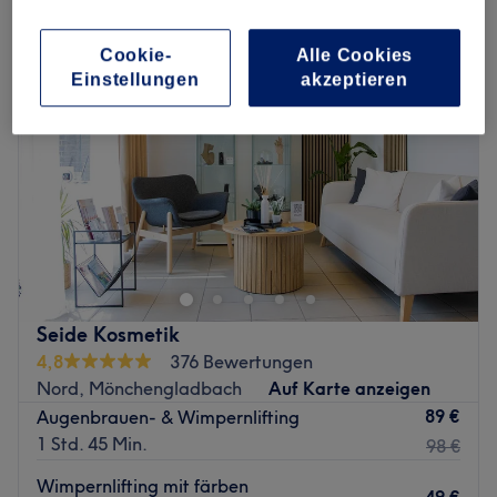
Cookie-
Alle Cookies
Einstellungen
akzeptieren
Seide Kosmetik
4,8
376 Bewertungen
Nord, Mönchengladbach
Auf Karte anzeigen
89 €
Augenbrauen- & Wimpernlifting
1 Std. 45 Min.
98 €
Wimpernlifting mit färben