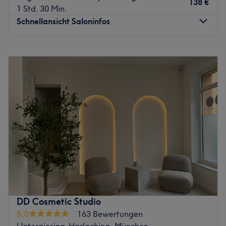
138 €
1 Std. 30 Min.
Schnellansicht Saloninfos
Montag
Geschlossen
Dienstag
10:00
–
18:00
Mittwoch
10:00
–
18:00
Donnerstag
10:00
–
18:00
Freitag
10:00
–
20:00
Samstag
09:00
–
13:00
Sonntag
Geschlossen
Unterstreiche deine natürliche Schönheit typgerecht. Das
Kosmetikstudio Maria in Brunnthal bietet dir eine
vielfältige Auswahl an Gesichtsbehandlungen, Make-ups
sowie Augenbrauen und Wimpernstylings. Ob Powder
Brows, Braut-Make-up oder Microneedling - die
DD Cosmetic Studio
Ergebnisse sind lang anhaltend und können sich sehen
5,0
163 Bewertungen
lassen.