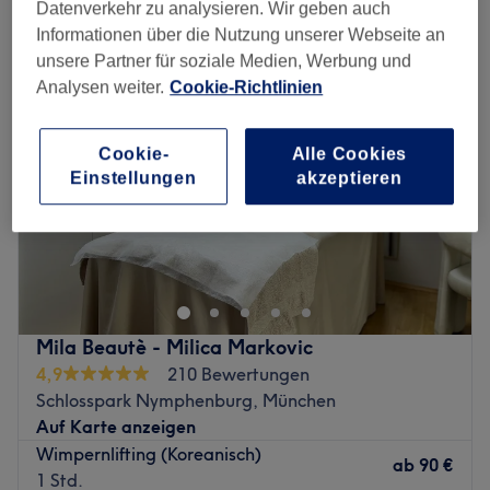
wimpernlifting in der Nähe von Pasing, München
Datenverkehr zu analysieren. Wir geben auch
Informationen über die Nutzung unserer Webseite an
unsere Partner für soziale Medien, Werbung und
Analysen weiter.
Cookie-Richtlinien
Cookie-
Alle Cookies
Einstellungen
akzeptieren
Mila Beautè - Milica Markovic
4,9
210 Bewertungen
Schlosspark Nymphenburg, München
Auf Karte anzeigen
Wimpernlifting (Koreanisch)
ab
90 €
1 Std.