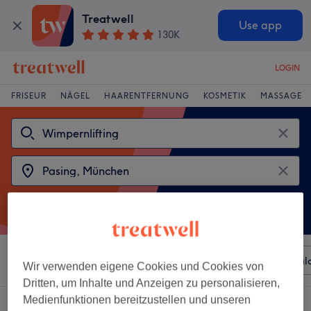
Treatwell
Use app
130K
LOGIN
FRISEUR
NÄGEL
HAARENTFERNUNG
KOSMETIK
MASSAGE
Sortieren nach
Beliebiger Preis
Besonderheiten
Sal
Wir verwenden eigene Cookies und Cookies von
Dritten, um Inhalte und Anzeigen zu personalisieren,
Medienfunktionen bereitzustellen und unseren
2 Salons die anbieten: