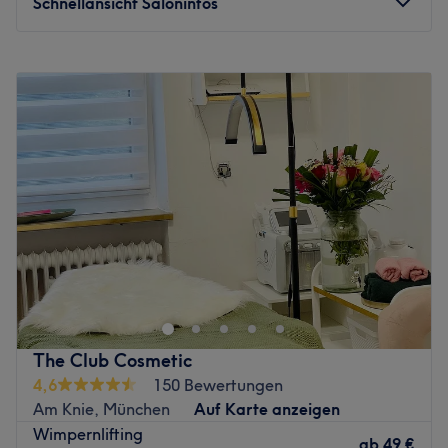
Schnellansicht Saloninfos
Montag
10:00
–
20:00
Dienstag
10:00
–
20:00
Mittwoch
10:00
–
20:00
Donnerstag
10:00
–
20:00
Freitag
10:00
–
20:00
Samstag
10:00
–
20:00
Sonntag
Geschlossen
Milina Beauty
ist der Raum der Schönheit, in dem jeder
Moment mit Fürsorge für Sie gefüllt ist. Wir haben eine
Atmosphäre geschaffen, in der Ihr Komfort und Ihre
Schönheit unsere Priorität sind. Unsere Experten
verwenden nur die besten Produkte und innovative
The Club Cosmetic
Methoden, um ein perfektes Ergebnis zu gewährleisten.
4,6
150 Bewertungen
Wir kümmern uns um Ihre Sicherheit und garantieren
Am Knie, München
Auf Karte anzeigen
100% Sterilität.
Wimpernlifting
ab
49 €