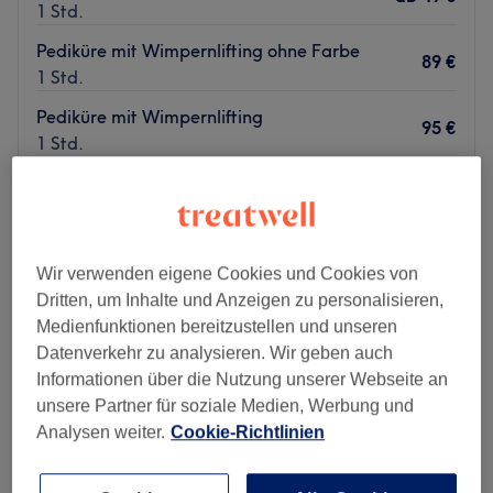
Bei
Milina Beauty
erhalten Sie nicht nur eine
1 Std.
Dienstleistung, sondern auch Fürsorge, Professionalität
Pediküre mit Wimpernlifting ohne Farbe
und einen individuellen Ansatz, der Ihnen hilft, Ihre
89 €
1 Std.
natürliche Schönheit zu entfalten.
Pediküre mit Wimpernlifting
Zurück zur Salonansicht
95 €
1 Std.
Schnellansicht Saloninfos
Montag
14:00
–
19:00
Dienstag
10:00
–
19:00
Wir verwenden eigene Cookies und Cookies von
Mittwoch
10:00
–
19:00
Dritten, um Inhalte und Anzeigen zu personalisieren,
Donnerstag
10:00
–
19:00
Medienfunktionen bereitzustellen und unseren
Freitag
10:00
–
19:00
Datenverkehr zu analysieren. Wir geben auch
Samstag
10:00
–
15:00
Informationen über die Nutzung unserer Webseite an
Sonntag
Geschlossen
unsere Partner für soziale Medien, Werbung und
Analysen weiter.
Cookie-Richtlinien
Unterstreiche deine natürliche Schönheit typgerecht. Das
Studio The Club Cosmetic in München, Pasing-