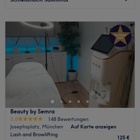
Montag
10:00
–
20:00
Dienstag
10:00
–
20:00
Mittwoch
10:00
–
20:00
Donnerstag
10:00
–
20:00
Freitag
10:00
–
20:00
Samstag
10:00
–
20:00
Sonntag
Geschlossen
Willkommen bei Liz Beauty im Forum Schwanthaler Höhe
– deine luxuriöse Beauty-Oase in München. Der Salon
vereint familiäre Herzlichkeit mit exklusivem Ambiente –
eine Wohlfühloase, in der du dem Alltag entfliehen und
dich ganz dir selbst widmen kannst. Hier erwarte dich
Beauty by Semra
eine Welt erstklassiger Beauty-Dienstleistungen, von
5,0
148 Bewertungen
Permanent Make-up und Wimpernverlängerungen bis hin
Josephsplatz, München
Auf Karte anzeigen
zu exklusiven Gesichtsbehandlungen und innovativen
Lash and Browlifting
Treatments wie Head Spa und Abnehmen im Liegen.
125 €