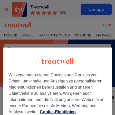
Treatwell
Use app
130K
LOGIN
FRISEUR
NÄGEL
HAARENTFERNUNG
KOSMETIK
MASSAGE
Wir verwenden eigene Cookies und Cookies von
Dritten, um Inhalte und Anzeigen zu personalisieren,
Medienfunktionen bereitzustellen und unseren
Datenverkehr zu analysieren. Wir geben auch
Sortieren nach
Salons
Expressangebote
Bewertung
Informationen über die Nutzung unserer Webseite an
unsere Partner für soziale Medien, Werbung und
Analysen weiter.
Cookie-Richtlinien
Ein Salon, der anbietet:
wimpernlifting in Mannheim