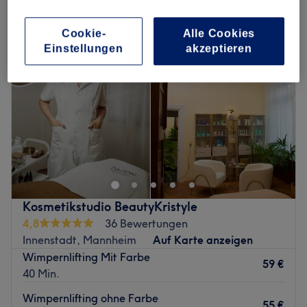
Cookie-
Alle Cookies
Einstellungen
akzeptieren
Kosmetikstudio BeautyKristyle
4,8
36 Bewertungen
Innenstadt, Mannheim
Auf Karte anzeigen
Wimpernlifting Mit Farbe
59 €
40 Min.
Wimpernlifting ohne Farbe
55 €