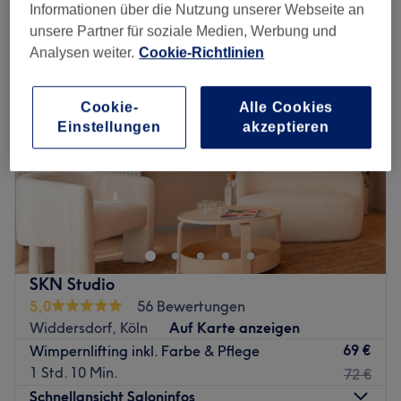
wimpernlifting in der Nähe von Müngersdorf, Köln
Informationen über die Nutzung unserer Webseite an
unsere Partner für soziale Medien, Werbung und
Analysen weiter.
Cookie-Richtlinien
Cookie-
Alle Cookies
Einstellungen
akzeptieren
SKN Studio
5,0
56 Bewertungen
Widdersdorf, Köln
Auf Karte anzeigen
69 €
Wimpernlifting inkl. Farbe & Pflege
1 Std. 10 Min.
72 €
Schnellansicht Saloninfos