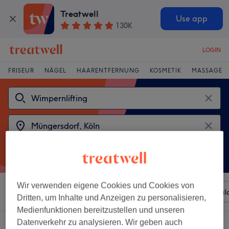
Treatwell
Use app
130K
LOGIN
FRISEUR
NÄGEL
HAARENTFERNUNG
KOSMETIK
MASSAGE
Wir verwenden eigene Cookies und Cookies von
Sortieren nach
Beliebiger Preis
Besonderheiten
Sal
Dritten, um Inhalte und Anzeigen zu personalisieren,
Medienfunktionen bereitzustellen und unseren
Datenverkehr zu analysieren. Wir geben auch
2 Salons die anbieten: