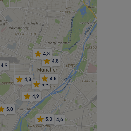
4,8
4,8
4,9
4,8
4,8
4,9
4,9
5,0
5,0
4,6