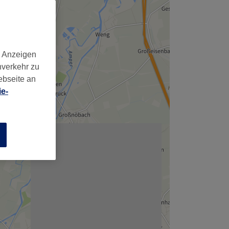
d Anzeigen
nverkehr zu
ebseite an
e-
n