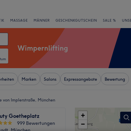
IK
MASSAGE
MÄNNER
GESCHENKGUTSCHEIN
SALE %
UNS
Wimpernlifting
atum
rheiten
Marken
Salons
Expressangebote
Bewertung
he von Implerstraße, München
+
auty Goetheplatz
999 Bewertungen
−
stadt, München