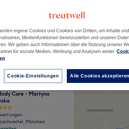
enden eigene Cookies und Cookies von Dritten, um Inhalte un
ab
65 €
nalisieren, Medienfunktionen bereitzustellen und unseren Date
ren. Wir geben auch Informationen über die Nutzung unserer W
t
artner für soziale Medien, Werbung und Analysen weiter.
Cooki
ab
115 €
ien
Cookie-Einstellungen
Alle Cookies akzeptiere
 Body Care - Martyna
wska
wertungen
bachviertel, München
nzeiten