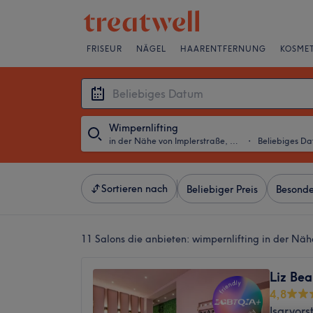
FRISEUR
NÄGEL
HAARENTFERNUNG
KOSMET
Wimpernlifting
in der Nähe von Implerstraße, München
・
Beliebiges D
Sortieren nach
Beliebiger Preis
Besonde
11 Salons die anbieten:
wimpernlifting in der Nä
Liz Be
4,8
Isarvor