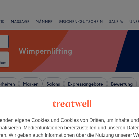
IK
MASSAGE
MÄNNER
GESCHENKGUTSCHEIN
SALE %
UNS
Wimpernlifting
atum
rheiten
Marken
Salons
Expressangebote
Bewertung
von Heusteigviertel, Stuttgart
enden eigene Cookies und Cookies von Dritten, um Inhalte un
+
y - Stuttgart
nalisieren, Medienfunktionen bereitzustellen und unseren Date
176 Bewertungen
−
ren. Wir geben auch Informationen über die Nutzung unserer W
ren Stadtteilen, Stuttgart