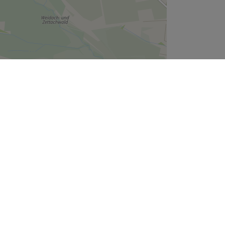
Leaflet
| ©
OpenStreetMap
contributors
Unternehmen
Über uns
Jobs