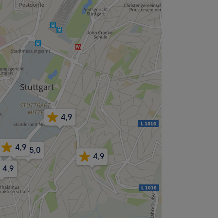
4,9
4,9
5,0
4,9
4,9