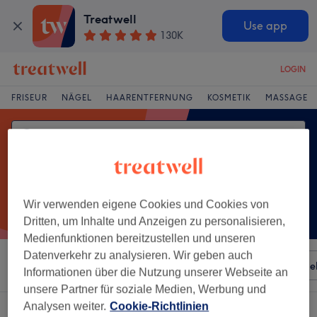
Treatwell
Use app
130K
LOGIN
FRISEUR
NÄGEL
HAARENTFERNUNG
KOSMETIK
MASSAGE
Wir verwenden eigene Cookies und Cookies von
Dritten, um Inhalte und Anzeigen zu personalisieren,
Medienfunktionen bereitzustellen und unseren
Datenverkehr zu analysieren. Wir geben auch
Sortieren nach
Besonderheiten
Salons
Expressange
Informationen über die Nutzung unserer Webseite an
unsere Partner für soziale Medien, Werbung und
Analysen weiter.
Cookie-Richtlinien
Ein Salon, der anbietet: