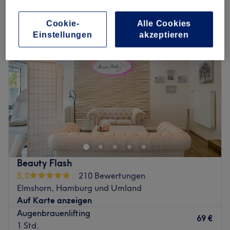
wimpernlifting in Elmshorn, Hamburg und Umland
Cookie-
Alle Cookies
Einstellungen
akzeptieren
Beauty Flash
5,0
210 Bewertungen
Elmshorn, Hamburg und Umland
Auf Karte anzeigen
Augenbrauenlifting
69 €
1 Std.