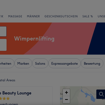
IK
MASSAGE
MÄNNER
GESCHENKGUTSCHEIN
SALE %
UNS
Wimpernlifting
rheiten
Marken
Salons
Expressangebote
Bewertung
ostal Areas
+
e Beauty Lounge
−
wertungen