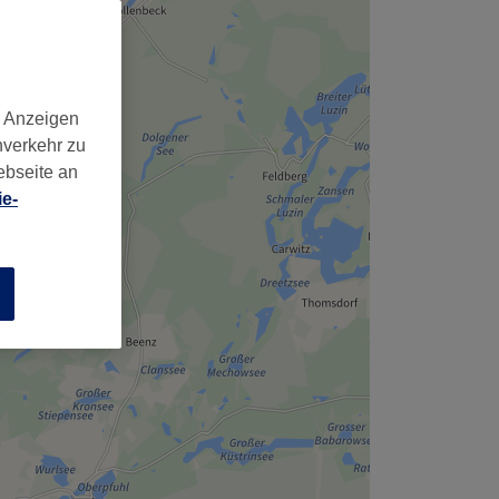
d Anzeigen
nverkehr zu
ebseite an
e-
n