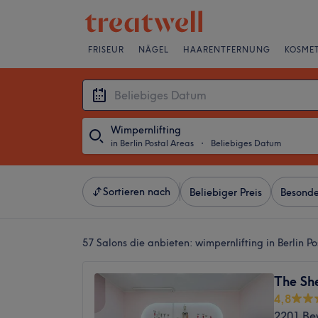
FRISEUR
NÄGEL
HAARENTFERNUNG
KOSMET
Wimpernlifting
in Berlin Postal Areas
・
Beliebiges Datum
Sortieren nach
Beliebiger Preis
Besonde
57 Salons die anbieten:
wimpernlifting in Berlin P
The Sh
4,8
2201 Be