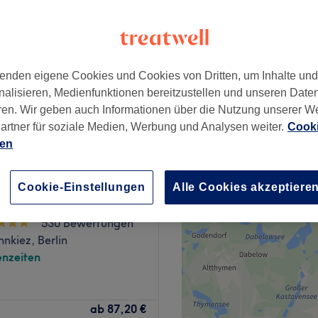
iez, Berlin
enden eigene Cookies und Cookies von Dritten, um Inhalte un
52 €
nalisieren, Medienfunktionen bereitzustellen und unseren Date
ren. Wir geben auch Informationen über die Nutzung unserer W
artner für soziale Medien, Werbung und Analysen weiter.
Cooki
ien
od Berlin - Beauty
Cookie-Einstellungen
Alle Cookies akzeptiere
530 Bewertungen
nkiez, Berlin
nzeiten
l eingerichtete Salon The She
ab
87,20 €
önheit brauchst. Egal ob