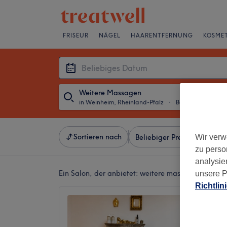
FRISEUR
NÄGEL
HAARENTFERNUNG
KOSMET
Weitere Massagen
in Weinheim, Rheinland-Pfalz
・
Beliebiges Datum
Sortieren nach
Wir verw
Beliebiger Preis
Besonde
zu perso
analysie
Ein Salon, der anbietet:
weitere massagen in Wein
unsere P
Richtlin
Wellne
Wellne
5,0