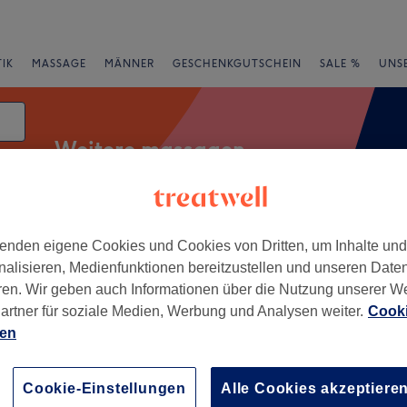
IK
MASSAGE
MÄNNER
GESCHENKGUTSCHEIN
SALE %
UNS
Weitere massagen
enden eigene Cookies und Cookies von Dritten, um Inhalte un
rheiten
Salons
Expressangebote
Bewertung
nalisieren, Medienfunktionen bereitzustellen und unseren Date
ren. Wir geben auch Informationen über die Nutzung unserer W
heim, Rheinland-Pfalz
artner für soziale Medien, Werbung und Analysen weiter.
Cooki
ien
+
ssamWald Wohlfühl
ss_Lounge Weinheim
−
Cookie-Einstellungen
Alle Cookies akzeptiere
7 Bewertungen