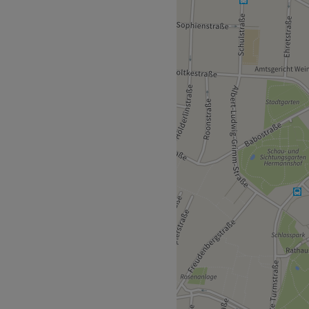
 in Weinheim ist ein
l im Odenwald! Voller stolz
rategischen Lage ist das
 erfrischende Pause vom
ur 2 Gehminuten vom Studio
ngagierter Mitarbeiter, die
n. Mit Professionalität und
de sich wohl und gepflegt
.