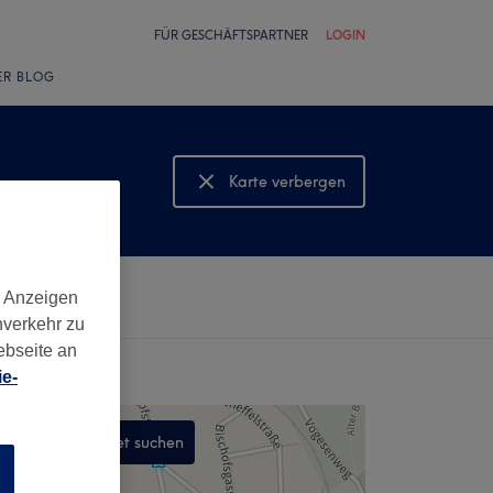
FÜR GESCHÄFTSPARTNER
LOGIN
ER BLOG
Karte verbergen
Karte anzeigen
d Anzeigen
nverkehr zu
ebseite an
e-
In diesem Gebiet suchen
n
,