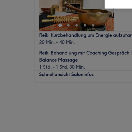
Weinhei
Reiki Kurzbehandlung um Energie aufzuta
20 Min. - 40 Min.
Reiki Behandlung mit Coaching Gespräch i
Balance Massage
1 Std. - 1 Std. 30 Min.
Schnellansicht Saloninfos
Montag
10:30
–
18:00
Dienstag
10:30
–
18:00
Mittwoch
10:30
–
18:00
Donnerstag
10:30
–
18:00
Freitag
10:30
–
18:00
Samstag
10:30
–
16:00