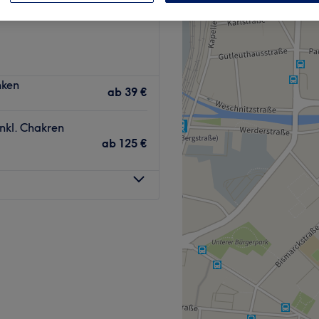
m, Rheinland-Pfalz
nken
ab
39 €
nkl. Chakren
ab
125 €