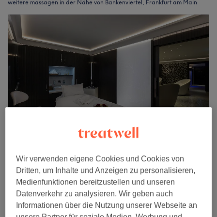
weitere massagen in der Nähe von Bankenviertel, Frankfurt am Main
Sofitel Spa im Sofitel Frankfurt Opera
Wir verwenden eigene Cookies und Cookies von
4,8
684 Bewertungen
Dritten, um Inhalte und Anzeigen zu personalisieren,
Innenstadt, Frankfurt am Main
Medienfunktionen bereitzustellen und unseren
Auf Karte anzeigen
Datenverkehr zu analysieren. Wir geben auch
Körperbehandlung -Peeling & Massage
Informationen über die Nutzung unserer Webseite an
ab
135 €
1 Std. - 1 Std. 30 Min.
unsere Partner für soziale Medien, Werbung und