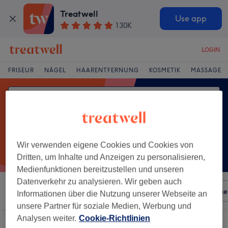
Treatwell
Use app
130K
LOGIN
FRISEUR
NÄGEL
HAARENTFERNUNG
KOSMETIK
MASSAGE
Wir verwenden eigene Cookies und Cookies von
Dritten, um Inhalte und Anzeigen zu personalisieren,
Medienfunktionen bereitzustellen und unseren
Datenverkehr zu analysieren. Wir geben auch
Sortieren nach
Beliebiger Preis
Salons
Expressange
Informationen über die Nutzung unserer Webseite an
unsere Partner für soziale Medien, Werbung und
Analysen weiter.
Cookie-Richtlinien
Ein Salon, der anbietet: