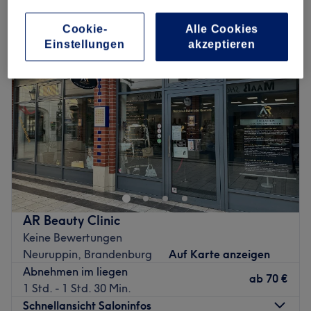
ultraschallbehandlungen in Neuruppin, Brandenburg
Cookie-
Alle Cookies
Einstellungen
akzeptieren
AR Beauty Clinic
Keine Bewertungen
Neuruppin, Brandenburg
Auf Karte anzeigen
Abnehmen im liegen
ab
70 €
1 Std. - 1 Std. 30 Min.
Schnellansicht Saloninfos