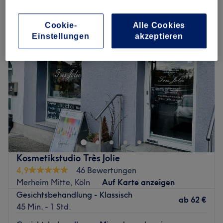
ultraschallbehandlungen in der Nähe von Porz, Köln
Cookie-
Alle Cookies
Einstellungen
akzeptieren
Kosmetikstudio Très Jolie
4,9
46 Bewertungen
Merheim Mitte, Köln
Auf Karte anzeigen
Gesichtsbehandlung - Klassisch
ab
62 €
45 Min. - 1 Std.