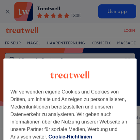
Treatwell
Use app
130K
LOGIN
FRISEUR
NÄGEL
HAARENTFERNUNG
KOSMETIK
MASSAGE
Wir verwenden eigene Cookies und Cookies von
Dritten, um Inhalte und Anzeigen zu personalisieren,
Medienfunktionen bereitzustellen und unseren
Datenverkehr zu analysieren. Wir geben auch
Sortieren nach
Beliebiger Preis
Besonderheiten
Sal
Informationen über die Nutzung unserer Webseite an
unsere Partner für soziale Medien, Werbung und
Ein Salon, der anbietet:
Analysen weiter.
Cookie-Richtlinien