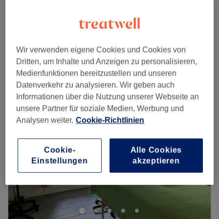
1 Std.
350 €
350 €
CFU - Bauch
1 Std.
400 €
Wir verwenden eigene Cookies und Cookies von
Schnellansicht Saloninfos
Dritten, um Inhalte und Anzeigen zu personalisieren,
Medienfunktionen bereitzustellen und unseren
Montag
09:00
–
20:00
Datenverkehr zu analysieren. Wir geben auch
Dienstag
09:00
–
20:00
Informationen über die Nutzung unserer Webseite an
Mittwoch
09:00
–
20:00
unsere Partner für soziale Medien, Werbung und
Donnerstag
09:00
–
20:00
Analysen weiter.
Cookie-Richtlinien
Freitag
09:00
–
20:00
Samstag
10:00
–
16:00
Sonntag
Geschlossen
Cookie-
Alle Cookies
Einstellungen
akzeptieren
Überlasse nichts dem Zufall, sondern den Beauty-
Experten im Kosmetikstudio Beauty Mosaic in Neu-
Isenburg. Erlebe wohltuende Behandlungen,
entspannende Massagen und eine perfekte Pflege für