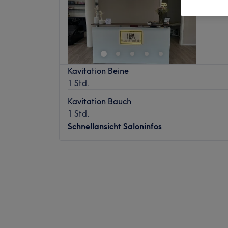
Lurup, 
Kavitation Beine
1 Std.
Kavitation Bauch
1 Std.
Schnellansicht Saloninfos
Montag
10:00
–
18:00
Dienstag
10:00
–
18:00
Mittwoch
10:00
–
18:00
Donnerstag
10:00
–
18:00
Freitag
10:00
–
18:00
Samstag
10:00
–
14:00
Sonntag
Geschlossen