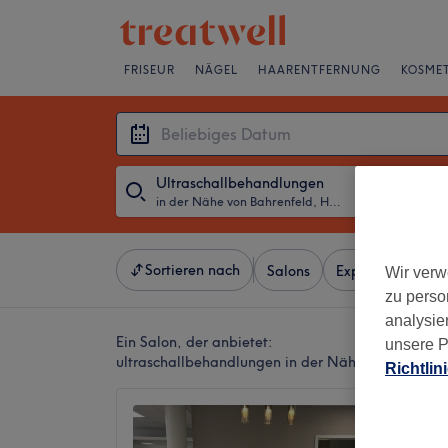
FRISEUR
NÄGEL
HAARENTFERNUNG
KOSMET
Ultraschallbehandlungen
in der Nähe von Bahrenfeld, Hamburg
・
Beliebiges D
Sortieren nach
Salons
Expressangebot
Wir verw
zu perso
analysie
Ein Salon, der anbietet:
unsere P
ultraschallbehandlungen in der Nähe von Bahren
Richtlin
House o
4,9