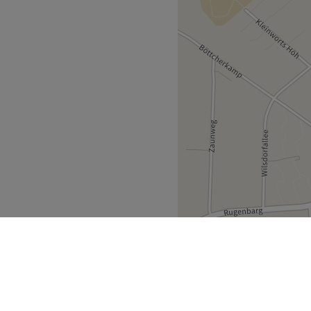
bieten Profis. Sie sprechen
dend.
lnessbehandlungen für die
en Laser Haarentfernung,
gen und vieles mehr.
ährend deines Besuchs.
Zurück zur Salonansicht