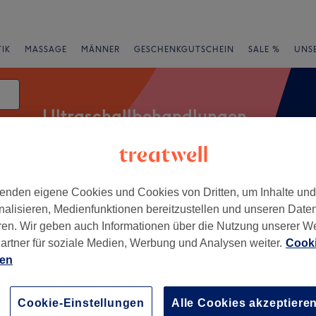
IK
MASSAGE
MÄNNER
GESCHENKGUTSCHEIN
SALE %
UNS
Ultraschallbehandlungen
atum
e
Bewertung
enden eigene Cookies und Cookies von Dritten, um Inhalte un
nalisieren, Medienfunktionen bereitzustellen und unseren Date
ren. Wir geben auch Informationen über die Nutzung unserer W
artner für soziale Medien, Werbung und Analysen weiter.
Cooki
feld, Hamburg
ien
+
f Aesthetics
Cookie-Einstellungen
Alle Cookies akzeptiere
356 Bewertungen
−