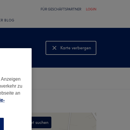
FÜR GESCHÄFTSPARTNER
LOGIN
ER BLOG
Karte verbergen
Karte anzeigen
d Anzeigen
nverkehr zu
ebseite an
e-
In diesem Gebiet suchen
n