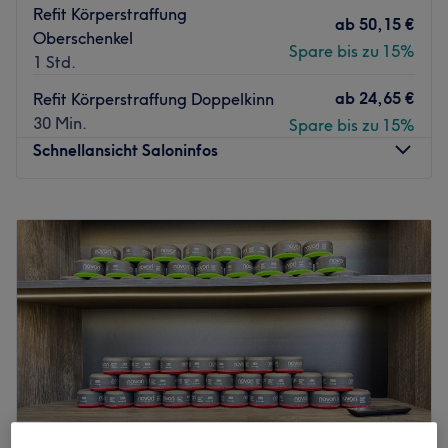
Refit Körperstraffung
ab
50,15 €
Oberschenkel
Spare bis zu 15%
1 Std.
ab
24,65 €
Refit Körperstraffung Doppelkinn
30 Min.
Spare bis zu 15%
Schnellansicht Saloninfos
Montag
10:00
–
18:00
Dienstag
10:00
–
18:00
Mittwoch
10:00
–
18:00
Donnerstag
10:00
–
18:00
Freitag
10:00
–
18:00
Samstag
09:00
–
14:00
Sonntag
Geschlossen
Concept de BEAUTÈ® ist ein Kosmetikstudio, gelegen in
der wunderschönen Stadt Dortmund. Es ist eine
erstklassige Wahl für alle, die sich nach einer kleinen