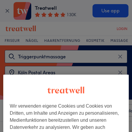
Treatwell
Use app
130K
LOGIN
FRISEUR
NÄGEL
HAARENTFERNUNG
KOSMETIK
MASSAGE
Wir verwenden eigene Cookies und Cookies von
Sortieren nach
Beliebiger Preis
Besonderheiten
Sal
Dritten, um Inhalte und Anzeigen zu personalisieren,
Medienfunktionen bereitzustellen und unseren
Datenverkehr zu analysieren. Wir geben auch
2 Salons die anbieten:
triggerpunktmassage in Köln Postal Areas