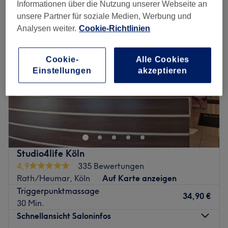
Informationen über die Nutzung unserer Webseite an
unsere Partner für soziale Medien, Werbung und
Analysen weiter.
Cookie-Richtlinien
Cookie-
Alle Cookies
Einstellungen
akzeptieren
Studio4life Köln
4,9
335 Bewertungen
Rath/Heumar, Köln
Auf Karte anzeigen
Triggerpunktmassage
34,90 €
30 Min.
Schnellansicht Saloninfos