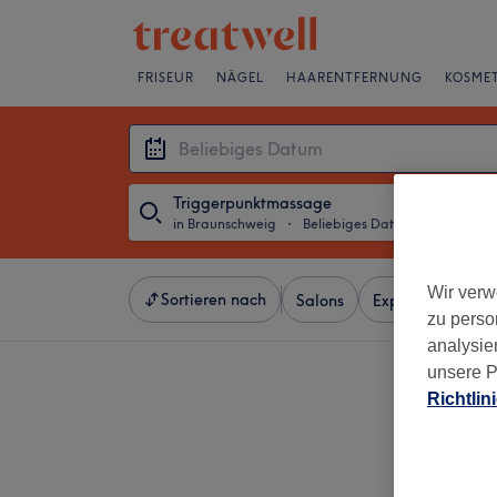
FRISEUR
NÄGEL
HAARENTFERNUNG
KOSMET
Triggerpunktmassage
in Braunschweig
・
Beliebiges Datum
Wir verw
Sortieren nach
Salons
Expressangebot
zu perso
analysie
unsere P
Richtlin