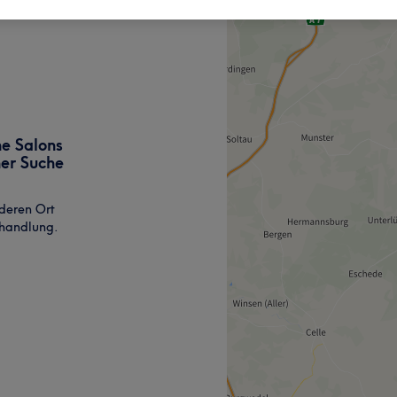
ne Salons
ner Suche
deren Ort
ehandlung.