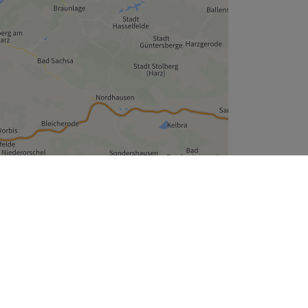
Leaflet
| ©
OpenStreetMap
contributors
Unternehmen