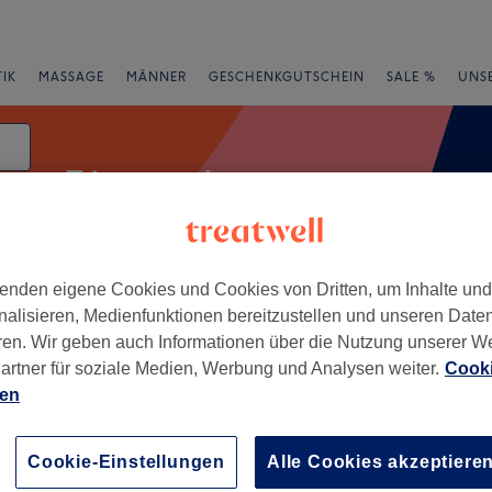
IK
MASSAGE
MÄNNER
GESCHENKGUTSCHEIN
SALE %
UNS
Triggerpunktmassage
enden eigene Cookies und Cookies von Dritten, um Inhalte un
e
Bewertung
nalisieren, Medienfunktionen bereitzustellen und unseren Date
ren. Wir geben auch Informationen über die Nutzung unserer W
artner für soziale Medien, Werbung und Analysen weiter.
Cooki
ien
+
−
Cookie-Einstellungen
Alle Cookies akzeptiere