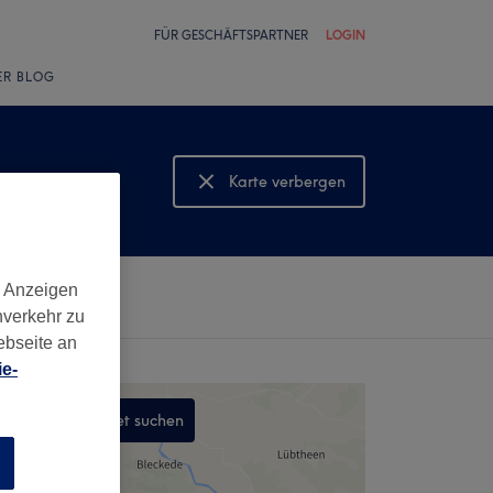
FÜR GESCHÄFTSPARTNER
LOGIN
ER BLOG
Karte verbergen
Karte anzeigen
d Anzeigen
nverkehr zu
ebseite an
e-
In diesem Gebiet suchen
,
n