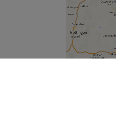
chsen
Braunschweig
>
ecke
Geschäftspartner