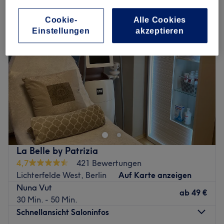
Cookie-
Alle Cookies
Einstellungen
akzeptieren
La Belle by Patrizia
4,7
421 Bewertungen
Lichterfelde West, Berlin
Auf Karte anzeigen
Nuna Vut
ab
49 €
30 Min. - 50 Min.
Schnellansicht Saloninfos