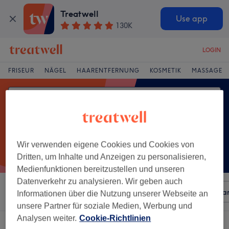
Treatwell
Use app
130K
LOGIN
FRISEUR
NÄGEL
HAARENTFERNUNG
KOSMETIK
MASSAGE
Wir verwenden eigene Cookies und Cookies von
Dritten, um Inhalte und Anzeigen zu personalisieren,
Medienfunktionen bereitzustellen und unseren
Datenverkehr zu analysieren. Wir geben auch
Sortieren nach
Beliebiger Preis
Besonderheiten
Mar
Informationen über die Nutzung unserer Webseite an
unsere Partner für soziale Medien, Werbung und
Analysen weiter.
Cookie-Richtlinien
Ein Salon, der anbietet:
triggerpunktmassage in Lichterfelde, Berlin