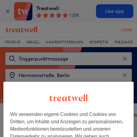
Treatwell
Use app
130K
LOGIN
FRISEUR
NÄGEL
HAARENTFERNUNG
KOSMETIK
MASSAGE
Wir verwenden eigene Cookies und Cookies von
Sortieren nach
Beliebiger Preis
Besonderheiten
Sal
Dritten, um Inhalte und Anzeigen zu personalisieren,
Medienfunktionen bereitzustellen und unseren
2 Salons die anbieten:
Datenverkehr zu analysieren. Wir geben auch