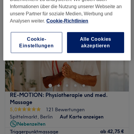
triggerpunktmassage in der Nähe von Hermannstraße, Berlin
Informationen über die Nutzung unserer Webseite an
unsere Partner für soziale Medien, Werbung und
Analysen weiter.
Cookie-Richtlinien
Cookie-
Alle Cookies
Einstellungen
akzeptieren
RE-MOTION: Physiotherapie und med.
Massage
5,0
121 Bewertungen
Spittelmarkt, Berlin
Auf Karte anzeigen
Nebenzeiten
ab
42,75 €
Triggerpunktmassage