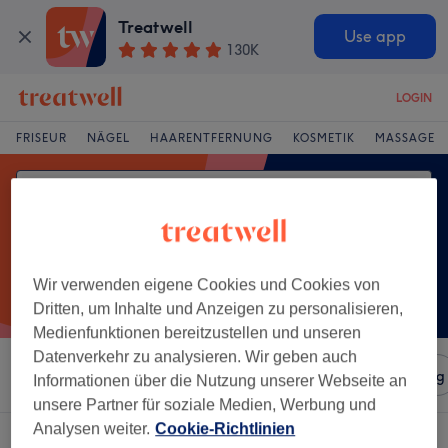
Treatwell
Use app
130K
LOGIN
FRISEUR
NÄGEL
HAARENTFERNUNG
KOSMETIK
MASSAGE
Wir verwenden eigene Cookies und Cookies von
Dritten, um Inhalte und Anzeigen zu personalisieren,
Medienfunktionen bereitzustellen und unseren
Datenverkehr zu analysieren. Wir geben auch
Sortieren nach
Salons
Expressangebote
Bewertung
Informationen über die Nutzung unserer Webseite an
unsere Partner für soziale Medien, Werbung und
Analysen weiter.
Cookie-Richtlinien
Ein Salon, der anbietet: