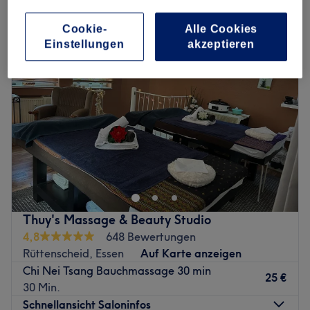
traditionelle chinesische massage in Stadtbezirk II, Essen
Cookie-
Alle Cookies
Einstellungen
akzeptieren
Thuy's Massage & Beauty Studio
4,8
648 Bewertungen
Rüttenscheid, Essen
Auf Karte anzeigen
Chi Nei Tsang Bauchmassage 30 min
25 €
30 Min.
Schnellansicht Saloninfos