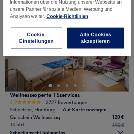
traditionelle chinesische massage in der Nähe von Schleswig-Holstein
Informationen über die Nutzung unserer Webseite an
unsere Partner für soziale Medien, Werbung und
Analysen weiter.
Cookie-Richtlinien
Cookie-
Alle Cookies
Einstellungen
akzeptieren
Wellnessexperte TSservices
4,9
2727 Bewertungen
Schnelsen, Hamburg
Auf Karte anzeigen
120 €
Gutschein Wellnesstag
10 Std.
190 €
Schnellansicht Saloninfos