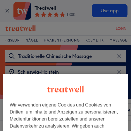
Treatwell
Use app
130K
LOGIN
FRISEUR
NÄGEL
HAARENTFERNUNG
KOSMETIK
MASSAGE
Wir verwenden eigene Cookies und Cookies von
Sortieren nach
Besonderheiten
Salons
Expressange
Dritten, um Inhalte und Anzeigen zu personalisieren,
Medienfunktionen bereitzustellen und unseren
Datenverkehr zu analysieren. Wir geben auch
2 Salons die anbieten: