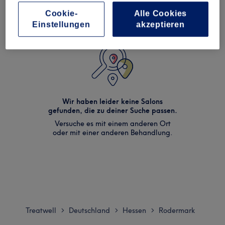
Cookie-
Alle Cookies
Einstellungen
akzeptieren
Wir haben leider keine Salons
gefunden, die zu deiner Suche passen.
Versuche es mit einem anderen Ort
oder mit einer anderen Behandlung.
Treatwell
Deutschland
Hessen
Rodermark
>
>
>