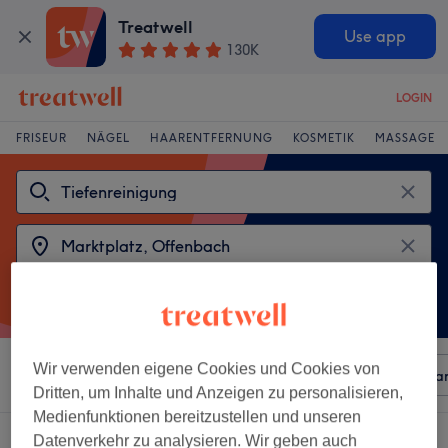
Treatwell
Use app
130K
LOGIN
FRISEUR
NÄGEL
HAARENTFERNUNG
KOSMETIK
MASSAGE
Wir verwenden eigene Cookies und Cookies von
Sortieren nach
Beliebiger Preis
Besonderheiten
Mar
Dritten, um Inhalte und Anzeigen zu personalisieren,
Medienfunktionen bereitzustellen und unseren
2 Salons die anbieten:
tiefenreinigung in Marktplatz, Offenbach
Datenverkehr zu analysieren. Wir geben auch