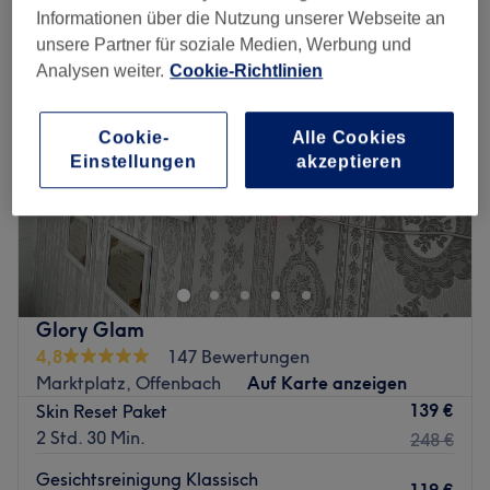
Informationen über die Nutzung unserer Webseite an
unsere Partner für soziale Medien, Werbung und
Analysen weiter.
Cookie-Richtlinien
Cookie-
Alle Cookies
Einstellungen
akzeptieren
Glory Glam
4,8
147 Bewertungen
Marktplatz, Offenbach
Auf Karte anzeigen
139 €
Skin Reset Paket
2 Std. 30 Min.
248 €
Gesichtsreinigung Klassisch