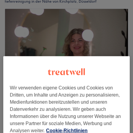
tiefenreinigung in der Nähe von Kirchplatz, Düsseldorf
Wir verwenden eigene Cookies und Cookies von
Beauty Institut Malina
Dritten, um Inhalte und Anzeigen zu personalisieren,
5,0
20 Bewertungen
Medienfunktionen bereitzustellen und unseren
Friedrichstadt, Düsseldorf
Auf Karte anzeigen
Datenverkehr zu analysieren. Wir geben auch
Nebenzeiten
Informationen über die Nutzung unserer Webseite an
Gesichtsbehandlung -
unsere Partner für soziale Medien, Werbung und
ab
75,65 €
Tiefenreinigung
Analysen weiter.
Cookie-Richtlinien