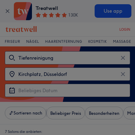
Treatwell
Use app
130K
LOGIN
FRISEUR
NÄGEL
HAARENTFERNUNG
KOSMETIK
MASSAGE
Sortieren nach
Beliebiger Preis
Besonderheiten
Mar
7 Salons die anbieten: