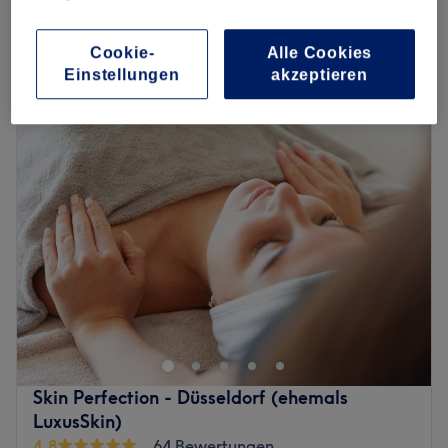
Spare bis zu 15%
1 Std.
Schnellansicht Saloninfos
Cookie-
Alle Cookies
Einstellungen
akzeptieren
Montag
10:30
–
18:00
Dienstag
10:30
–
18:00
Mittwoch
10:30
–
18:00
Donnerstag
10:30
–
18:00
Freitag
10:30
–
17:00
Samstag
11:00
–
15:00
Sonntag
Geschlossen
Willkommen im Beauty Institut Malina By Alina Masliuk –
deinem Kosmetikstudio im Herzen von Düsseldorf-
Friedrichstadt, wo Schönheit auf entspannende Pflege
trifft. Hier findest du eine Auswahl an professionellen
Gesichts- und Körperbehandlungen, Haarentfernung und
Skin Perfection - Düsseldorf (ehemals
individuell abgestimmte Beauty-Services, die deine
LuxusSkin)
natürliche Ausstrahlung in den Fokus stellen. In stilvoller,
4,8
64 Bewertungen