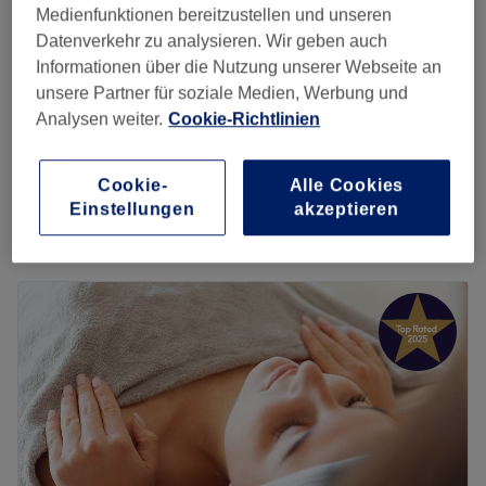
Medienfunktionen bereitzustellen und unseren
1 Std.
Spare bis zu 20%
Datenverkehr zu analysieren. Wir geben auch
ab
20 €
Extra Milienentfernung
Informationen über die Nutzung unserer Webseite an
30 Min.
Spare bis zu 20%
unsere Partner für soziale Medien, Werbung und
Analysen weiter.
Cookie-Richtlinien
Gesichtsbehandlung
ab
80 €
Tiefenreinigung
Spare bis zu 20%
1 Std.
Cookie-
Alle Cookies
Schnellansicht Saloninfos
Einstellungen
akzeptieren
Montag
10:00
–
19:00
Dienstag
10:00
–
19:00
Mittwoch
10:00
–
19:00
Donnerstag
10:00
–
19:00
Freitag
10:00
–
19:00
Samstag
10:00
–
19:00
Sonntag
Geschlossen
Ein Besuch im Kosmetikstudio Add Beauty in Frankfurt, im