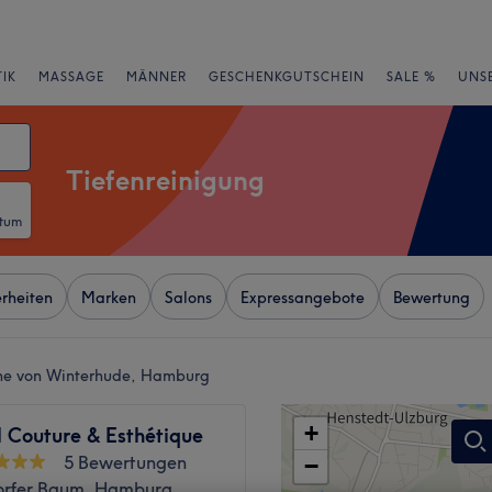
IK
MASSAGE
MÄNNER
GESCHENKGUTSCHEIN
SALE %
UNS
Tiefenreinigung
atum
rheiten
Marken
Salons
Expressangebote
Bewertung
ähe von Winterhude, Hamburg
+
Couture & Esthétique
5 Bewertungen
−
rfer Baum, Hamburg