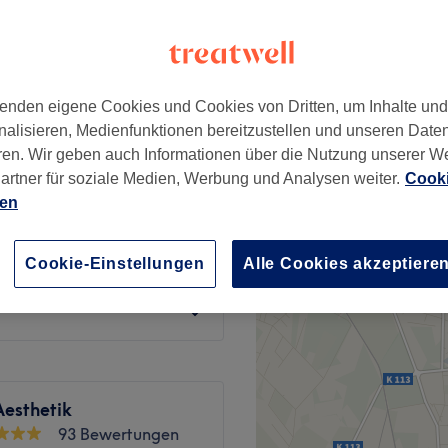
enden eigene Cookies und Cookies von Dritten, um Inhalte un
gung (Basis)
89 €
nalisieren, Medienfunktionen bereitzustellen und unseren Date
ren. Wir geben auch Informationen über die Nutzung unserer W
ment (Intensiv +
artner für soziale Medien, Werbung und Analysen weiter.
Cooki
119 €
ien
l (Peeling + LED)
Cookie-Einstellungen
Alle Cookies akzeptiere
139 €
Aesthetik
93 Bewertungen