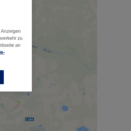
d Anzeigen
nverkehr zu
ebseite an
e-
n