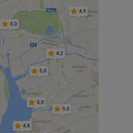
4,9
5,0
4,2
5,0
5,0
5,0
4,8