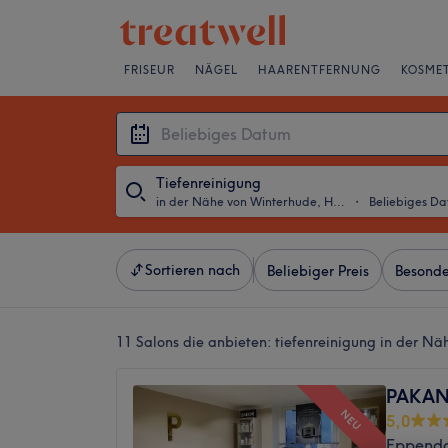
FRISEUR
NÄGEL
HAARENTFERNUNG
KOSMET
Tiefenreinigung
in der Nähe von Winterhude, Hamburg
・
Beliebiges D
Sortieren nach
Beliebiger Preis
Besonde
11 Salons die anbieten:
tiefenreinigung in der N
PAKAN 
NEU
5,0
Eppendo