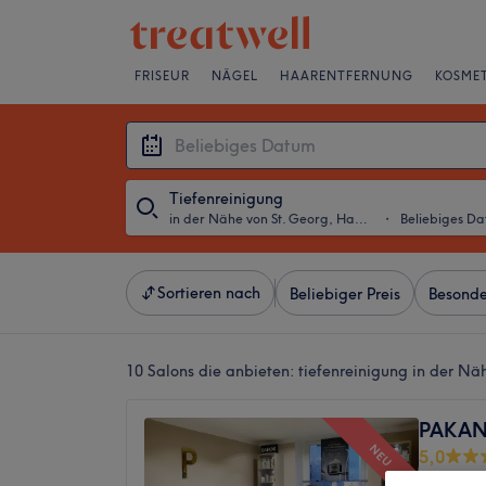
FRISEUR
NÄGEL
HAARENTFERNUNG
KOSMET
Tiefenreinigung
in der Nähe von St. Georg, Hamburg
・
Beliebiges D
Sortieren nach
Beliebiger Preis
Besonde
10 Salons die anbieten:
tiefenreinigung in der N
PAKAN 
NEU
5,0
Eppendo