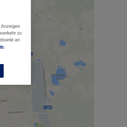
d Anzeigen
nverkehr zu
ebseite an
e-
n