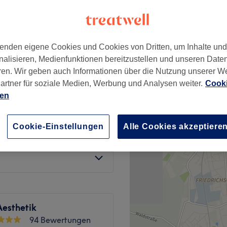
enden eigene Cookies und Cookies von Dritten, um Inhalte un
nalisieren, Medienfunktionen bereitzustellen und unseren Date
gung (Basis)
89 €
ren. Wir geben auch Informationen über die Nutzung unserer W
artner für soziale Medien, Werbung und Analysen weiter.
Cooki
ment (Intensiv +
ien
119 €
Cookie-Einstellungen
Alle Cookies akzeptiere
l (Peeling + LED)
139 €
Aesthetik
94 Bewertungen