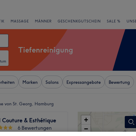
IK
MASSAGE
MÄNNER
GESCHENKGUTSCHEIN
SALE %
UNS
Tiefenreinigung
atum
rheiten
Marken
Salons
Expressangebote
Bewertung
ähe von St. Georg, Hamburg
+
Couture & Esthétique
6 Bewertungen
−
rfer Baum, Hamburg