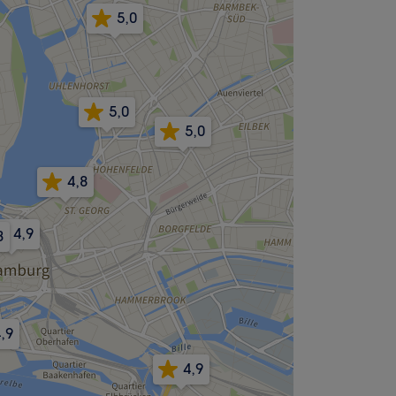
5,0
5,0
5,0
4,8
4,9
3
,9
4,9