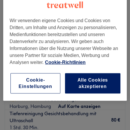
tiefenreinigung in der Nähe von Eißendorf, Hamburg
Wir verwenden eigene Cookies und Cookies von
Dritten, um Inhalte und Anzeigen zu personalisieren,
Medienfunktionen bereitzustellen und unseren
Datenverkehr zu analysieren. Wir geben auch
Informationen über die Nutzung unserer Webseite an
unsere Partner für soziale Medien, Werbung und
Analysen weiter.
Cookie-Richtlinien
Cookie-
Alle Cookies
Einstellungen
akzeptieren
Kosmetik&Shugaring by Natalia
5,0
91 Bewertungen
Harburg, Hamburg
Auf Karte anzeigen
Tiefenreinigung Gesichtsbehandlung mit
80 €
Ultraschall
1 Std. 30 Min.