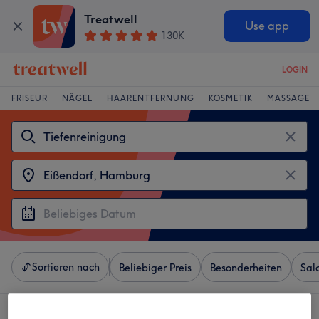
Treatwell
Use app
130K
LOGIN
FRISEUR
NÄGEL
HAARENTFERNUNG
KOSMETIK
MASSAGE
Sortieren nach
Beliebiger Preis
Besonderheiten
Sal
4 Salons die anbieten: