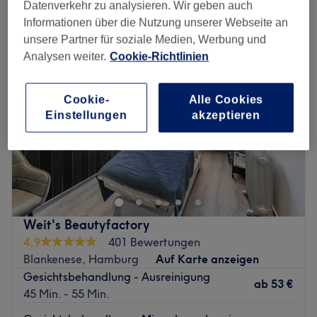
tiefenreinigung in der Nähe von Blankenese, Hamburg
Datenverkehr zu analysieren. Wir geben auch
Informationen über die Nutzung unserer Webseite an
unsere Partner für soziale Medien, Werbung und
Analysen weiter.
Cookie-Richtlinien
Cookie-
Alle Cookies
Einstellungen
akzeptieren
Weit's Beautyfactory
4,9
401 Bewertungen
Blankenese, Hamburg
Auf Karte anzeigen
Gesichtsbehandlung - Ausreinigung
ab
53 €
45 Min. - 55 Min.