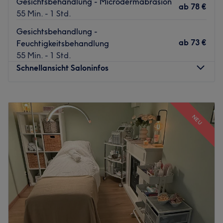
Gesichtsbehandlung - Microdermabrasion
ab
78 €
55 Min. - 1 Std.
Gesichtsbehandlung -
ab
73 €
Feuchtigkeitsbehandlung
55 Min. - 1 Std.
Schnellansicht Saloninfos
Montag
Geschlossen
Dienstag
08:00
–
16:00
NEU
Mittwoch
08:00
–
16:00
Donnerstag
08:00
–
16:00
Freitag
08:00
–
16:00
Samstag
08:00
–
14:00
Sonntag
Geschlossen
Unterstreiche deine natürliche Schönheit typgerecht. Das
Studio Weit's Beautyfactory in Hamburg, Blankenese
bietet dir mithilfe der neuesten Methoden