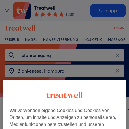
Treatwell
Use app
130K
LOGIN
FRISEUR
NÄGEL
HAARENTFERNUNG
KOSMETIK
MASSAGE
Sortieren nach
Beliebiger Preis
Besonderheiten
Sal
Wir verwenden eigene Cookies und Cookies von
Dritten, um Inhalte und Anzeigen zu personalisieren,
Medienfunktionen bereitzustellen und unseren
2 Salons die anbieten: