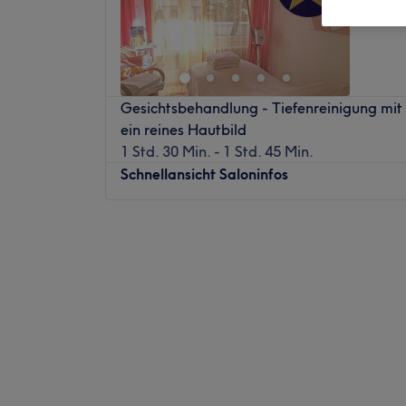
Gesichtsbehandlung - Tiefenreinigung mit U
ein reines Hautbild
1 Std. 30 Min. - 1 Std. 45 Min.
Schnellansicht Saloninfos
Montag
07:00
–
22:00
Dienstag
07:00
–
22:00
Mittwoch
07:00
–
22:00
Donnerstag
07:00
–
22:00
Freitag
07:00
–
22:15
Samstag
07:00
–
18:30
Sonntag
Geschlossen
Du träumst von einem Frischkick für deine 