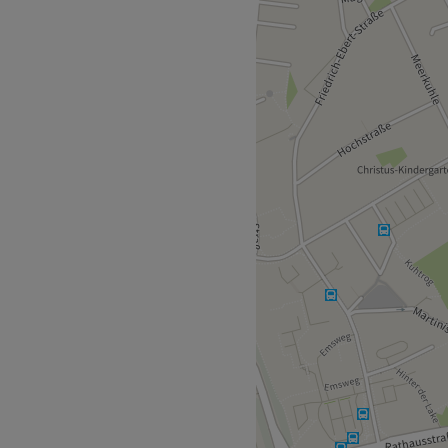
osmetikstudio in Greven!
programm gibt es über
 oder per App!
der wohltuenden Pflege von
i Brigittes Kosmetikstudio
ndlungen für die Schönheit,
u werden ausschließlich
eine langanhaltende Freude
 deine Haut zum Strahlen
Zurück zur Salonansicht