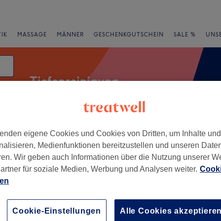
IK
MASSAGE
MÄNNER
GESCHENKGUTSCHEIN
SALE %
UNS
Tiefenreinigung
tum
enden eigene Cookies und Cookies von Dritten, um Inhalte un
rheiten
Salons
Expressangebote
Bewertung
nalisieren, Medienfunktionen bereitzustellen und unseren Date
ren. Wir geben auch Informationen über die Nutzung unserer W
n, Nordrhein-Westfalen
artner für soziale Medien, Werbung und Analysen weiter.
Cooki
ien
+
es Kosmetikstudio
955 Bewertungen
−
Cookie-Einstellungen
Alle Cookies akzeptiere
 Nordrhein-Westfalen