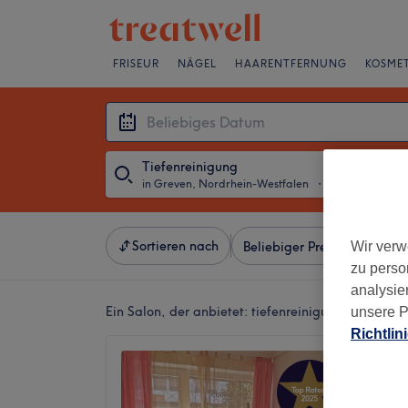
FRISEUR
NÄGEL
HAARENTFERNUNG
KOSMET
Tiefenreinigung
in Greven, Nordrhein-Westfalen
・
Beliebiges Da
Sortieren nach
Wir verw
Beliebiger Preis
Besonde
zu perso
analysie
Ein Salon, der anbietet:
tiefenreinigung in Greve
unsere P
Richtlin
Brigitt
4,9
Greven,