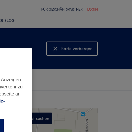
FÜR GESCHÄFTSPARTNER
LOGIN
ER BLOG
Karte verbergen
Karte anzeigen
d Anzeigen
nverkehr zu
ebseite an
e-
In diesem Gebiet suchen
n
,