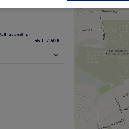
ltraschall für
ab
117,50 €
Haut? Diesen Wunsch erfüllt