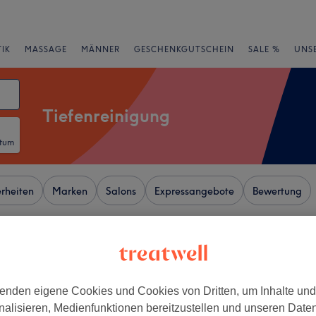
IK
MASSAGE
MÄNNER
GESCHENKGUTSCHEIN
SALE %
UNS
Tiefenreinigung
atum
rheiten
Marken
Salons
Expressangebote
Bewertung
e von Adenauerplatz, Berlin
+
- by Udo Walz
enden eigene Cookies und Cookies von Dritten, um Inhalte un
−
nalisieren, Medienfunktionen bereitzustellen und unseren Date
wertungen