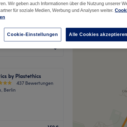
ren. Wir geben auch Informationen über die Nutzung unserer W
enburg, Berlin
artner für soziale Medien, Werbung und Analysen weiter.
Cooki
nzeiten
ien
ab
81 €
Cookie-Einstellungen
Alle Cookies akzeptiere
Spare bis zu 10%
cs by Plastethics
437 Bewertungen
 Berlin
r im Traum, sondern am
do Walz an der