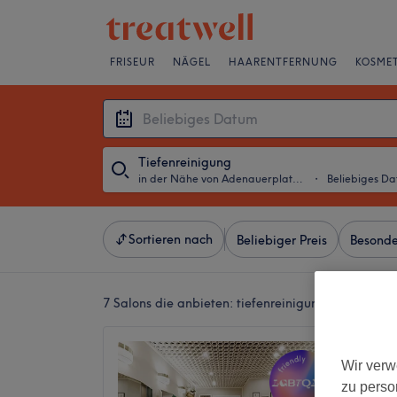
FRISEUR
NÄGEL
HAARENTFERNUNG
KOSMET
Tiefenreinigung
in der Nähe von Adenauerplatz, Berlin
・
Beliebiges D
Sortieren nach
Beliebiger Preis
Besonde
7 Salons die anbieten:
tiefenreinigung in der Näh
Sebile 
Wir verw
4,7
zu perso
1569 Be