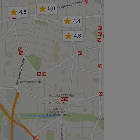
5,0
4,8
4,4
4,8