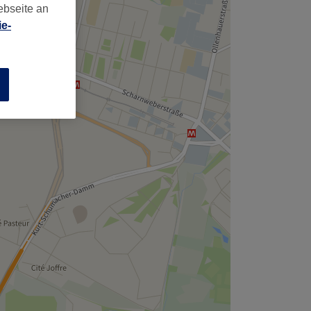
ebseite an
e-
n