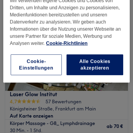
Wir verwenden eigene Cookies und Cookies von
tiefengewebsmassage in West, Frankfurt am Main
Dritten, um Inhalte und Anzeigen zu personalisieren,
Medienfunktionen bereitzustellen und unseren
Datenverkehr zu analysieren. Wir geben auch
Informationen über die Nutzung unserer Webseite an
unsere Partner für soziale Medien, Werbung und
Analysen weiter.
Cookie-Richtlinien
Cookie-
Alle Cookies
Einstellungen
akzeptieren
Laser Glow Institut
4,7
57 Bewertungen
Königsteiner Straße, Frankfurt am Main
Auf Karte anzeigen
Körper Massage - G8_ Lymphdrainage
ab
70 €
30 Min. - 1 Std.