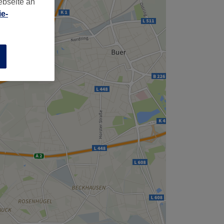
ebseite an
,
e-
n