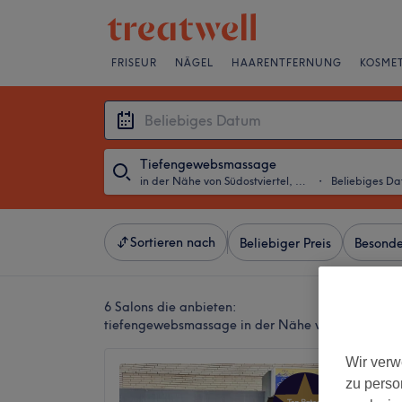
FRISEUR
NÄGEL
HAARENTFERNUNG
KOSMET
Tiefengewebsmassage
in der Nähe von Südostviertel, Essen
・
Beliebiges D
Sortieren nach
Beliebiger Preis
Besonde
6 Salons die anbieten:
tiefengewebsmassage in der Nähe von Südostviert
Wir verw
Siam B
zu perso
und We