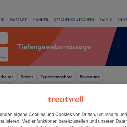
IK
MASSAGE
MÄNNER
GESCHENKGUTSCHEIN
SALE %
UNS
Tiefengewebsmassage
atum
rheiten
Salons
Expressangebote
Bewertung
el, Essen
enden eigene Cookies und Cookies von Dritten, um Inhalte un
+
eauty Thai Massage
nalisieren, Medienfunktionen bereitzustellen und unseren Date
llness
−