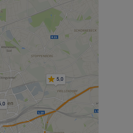
5,0
5,0