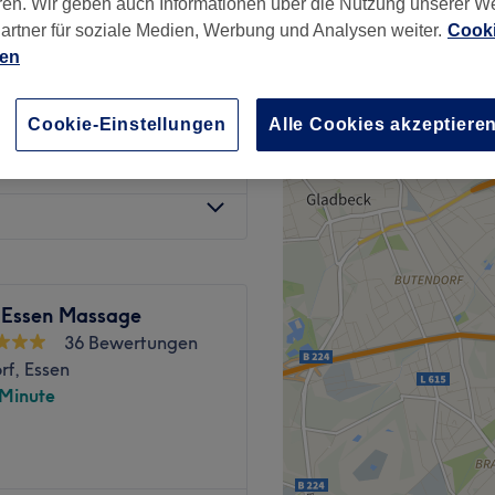
ren. Wir geben auch Informationen über die Nutzung unserer W
245 Bewertungen
artner für soziale Medien, Werbung und Analysen weiter.
Cooki
heid, Essen
ien
Cookie-Einstellungen
Alle Cookies akzeptiere
ab
35 €
 Essen Massage
36 Bewertungen
orf, Essen
 Minute
ssagepraxis, die sich in