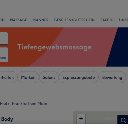
IK
MASSAGE
MÄNNER
GESCHENKGUTSCHEIN
SALE %
UNS
Tiefengewebsmassage
atum
rheiten
Marken
Salons
Expressangebote
Bewertung
Platz, Frankfurt am Main
+
t Body
99 Bewertungen
−