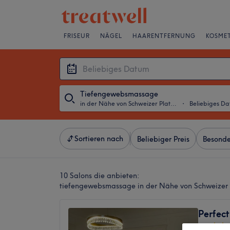
FRISEUR
NÄGEL
HAARENTFERNUNG
KOSMET
Tiefengewebsmassage
in der Nähe von Schweizer Platz, Frankfurt am Main
・
Beliebiges D
Sortieren nach
Beliebiger Preis
Besonde
10 Salons die anbieten:
tiefengewebsmassage in der Nähe von Schweizer 
Perfec
4,9