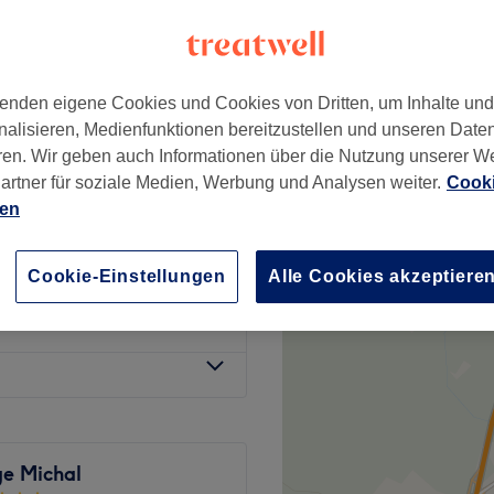
, Frankfurt am Main
enden eigene Cookies und Cookies von Dritten, um Inhalte un
nalisieren, Medienfunktionen bereitzustellen und unseren Date
t Endospheres 30%
ren. Wir geben auch Informationen über die Nutzung unserer W
70 €
artner für soziale Medien, Werbung und Analysen weiter.
Cooki
100 €
ien
 / Beine)
60 €
Cookie-Einstellungen
Alle Cookies akzeptiere
auch)
40 €
e Michal