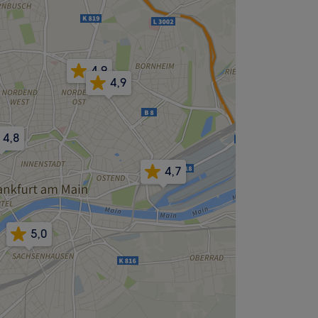
4,9
4,9
4,8
4,7
5,0