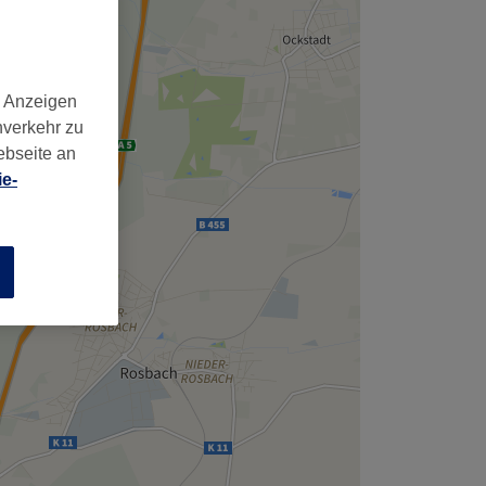
,
d Anzeigen
nverkehr zu
ebseite an
e-
n