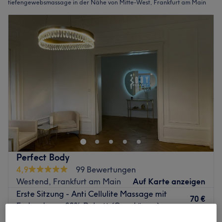
tiefengewebsmassage in der Nähe von Mitte-West, Frankfurt am Main
Perfect Body
4,9
99 Bewertungen
Westend, Frankfurt am Main
Auf Karte anzeigen
Erste Sitzung - Anti Cellulite Massage mit
70 €
Endospheres 30% Rabatt (Ganzkörper)
100 €
45 Min.