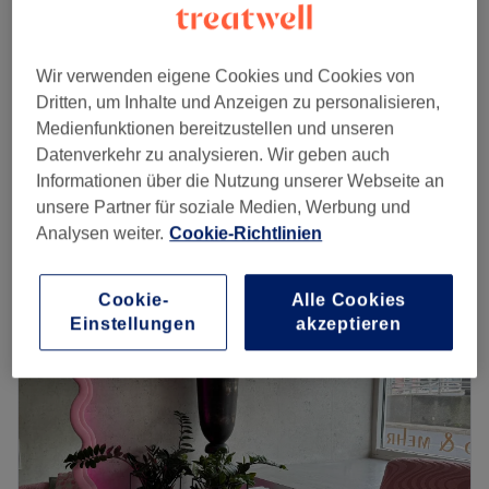
Anti Cellulite Massage mit Endospheres (Po /
60 €
Beine)
Wir verwenden eigene Cookies und Cookies von
30 Min.
Dritten, um Inhalte und Anzeigen zu personalisieren,
Anti Cellulite Massage mit Endospheres
Medienfunktionen bereitzustellen und unseren
40 €
(Bauch)
Datenverkehr zu analysieren. Wir geben auch
20 Min.
Informationen über die Nutzung unserer Webseite an
Schnellansicht Saloninfos
unsere Partner für soziale Medien, Werbung und
Analysen weiter.
Cookie-Richtlinien
Montag
08:00
–
20:00
Dienstag
08:00
–
20:00
Cookie-
Alle Cookies
Mittwoch
08:00
–
20:00
Einstellungen
akzeptieren
Donnerstag
08:00
–
20:00
Freitag
08:00
–
20:00
Samstag
09:00
–
20:00
Sonntag
Geschlossen
Unterstreiche deine natürliche Schönheit mit exklusiv