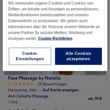
tiefengewebsmassage in der Nähe von Eigelsteinviertel, Köln
Wir verwenden eigene Cookies und Cookies von
Dritten, um Inhalte und Anzeigen zu personalisieren,
Medienfunktionen bereitzustellen und unseren
Datenverkehr zu analysieren. Wir geben auch
Informationen über die Nutzung unserer Webseite an
unsere Partner für soziale Medien, Werbung und
Analysen weiter.
Cookie-Richtlinien
Cookie-
Alle Cookies
Einstellungen
akzeptieren
Face Massage by Natalia
5,0
25 Bewertungen
Hansaring, Köln
Auf Karte anzeigen
Anti Cellulite Massage
ab
70 €
1 Std.