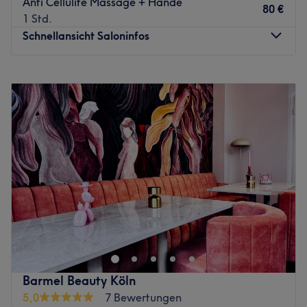
Anti Cellulite Massage + Hände
80 €
1 Std.
Schnellansicht Saloninfos
Montag
10:00
–
19:00
Dienstag
10:00
–
19:00
Mittwoch
10:00
–
19:00
Donnerstag
10:00
–
19:00
Freitag
10:00
–
19:00
Samstag
10:00
–
19:00
Sonntag
Geschlossen
Vergiss Verspannungen und den Lärm der Außenwelt – in
Face Massage by Natalia in Köln-Hansaring dreht sich
alles um deine vollkommene Regeneration. Das Studio
verfolgt ein ganzheitliches Konzept, das gezielte
Körperarbeit mit tiefer mentaler Ruhe verbindet. In einem
Barmel Beauty Köln
warmen, harmonisch gestalteten Ambiente erwartet dich
5,0
7 Bewertungen
ein Rückzugsort, an dem du den Alltag hinter dir lassen