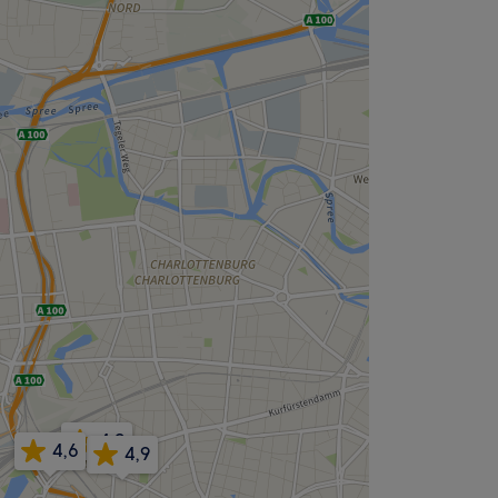
4,9
4,6
4,9