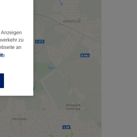
d Anzeigen
nverkehr zu
ebseite an
e-
n