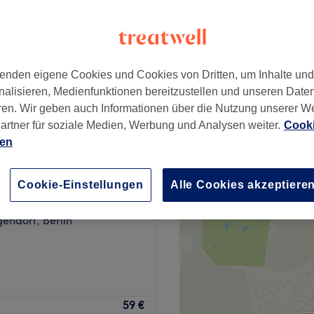
, Berlin
enden eigene Cookies und Cookies von Dritten, um Inhalte un
ab
60 €
nalisieren, Medienfunktionen bereitzustellen und unseren Date
ren. Wir geben auch Informationen über die Nutzung unserer W
artner für soziale Medien, Werbung und Analysen weiter.
Cooki
ien
ich Schön | Massage
Cookie-Einstellungen
Alle Cookies akzeptiere
351 Bewertungen
endorf, Berlin
 mal zur Ruhe zu kommen?
59 €
arlottenburg ist der