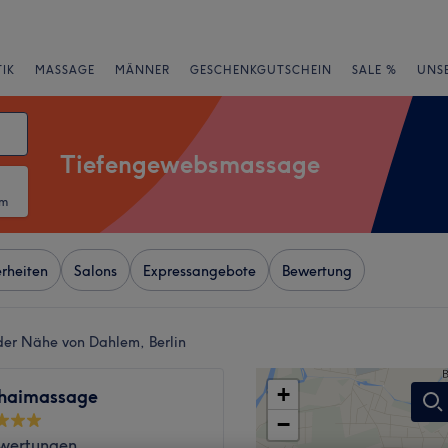
IK
MASSAGE
MÄNNER
GESCHENKGUTSCHEIN
SALE %
UNS
Tiefengewebsmassage
um
rheiten
Salons
Expressangebote
Bewertung
er Nähe von Dahlem, Berlin
+
haimassage
−
wertungen