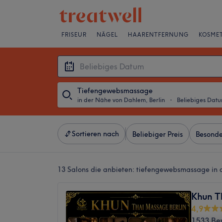
FRISEUR
NÄGEL
HAARENTFERNUNG
KOSMET
Tiefengewebsmassage
in der Nähe von Dahlem, Berlin
・
Beliebiges Dat
Sortieren nach
Beliebiger Preis
Besonde
13 Salons die anbieten:
tiefengewebsmassage in d
Khun T
4,9
1533 Be