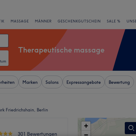
IK
MASSAGE
MÄNNER
GESCHENKGUTSCHEIN
SALE %
UNS
Therapeutische massage
atum
rheiten
Marken
Salons
Expressangebote
Bewertung
k Friedrichshain, Berlin
+
301 Bewertungen
−