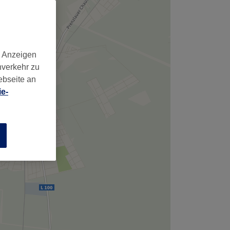
,
d Anzeigen
nverkehr zu
ebseite an
e-
n