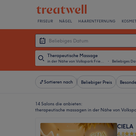
FRISEUR
NÄGEL
HAARENTFERNUNG
KOSMET
Therapeutische Massage
in der Nähe von Volkspark Friedrichshain, Berlin
・
Beliebiges D
Sortieren nach
Beliebiger Preis
Besonde
14 Salons die anbieten:
therapeutische massagen in der Nähe von Volkspar
CIELA
4,8