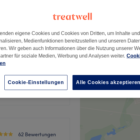
ger Allee, Berlin
enden eigene Cookies und Cookies von Dritten, um Inhalte un
nalisieren, Medienfunktionen bereitzustellen und unseren Date
50 €
ren. Wir geben auch Informationen über die Nutzung unserer W
artner für soziale Medien, Werbung und Analysen weiter.
Cooki
ien
90 €
Cookie-Einstellungen
Alle Cookies akzeptiere
90 €
62 Bewertungen