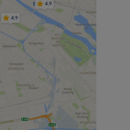
4,9
4,9