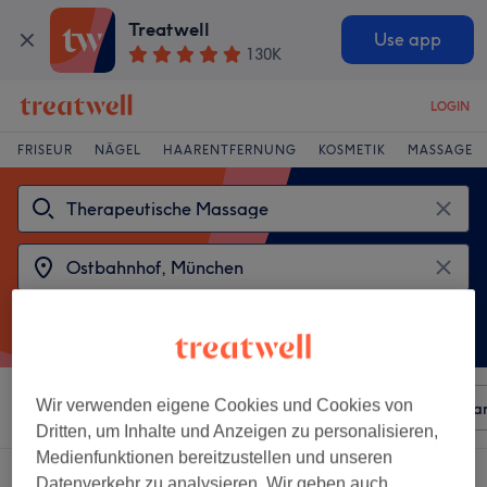
Treatwell
Use app
130K
LOGIN
FRISEUR
NÄGEL
HAARENTFERNUNG
KOSMETIK
MASSAGE
Wir verwenden eigene Cookies und Cookies von
Sortieren nach
Beliebiger Preis
Besonderheiten
Mar
Dritten, um Inhalte und Anzeigen zu personalisieren,
Medienfunktionen bereitzustellen und unseren
2 Salons die anbieten:
Datenverkehr zu analysieren. Wir geben auch