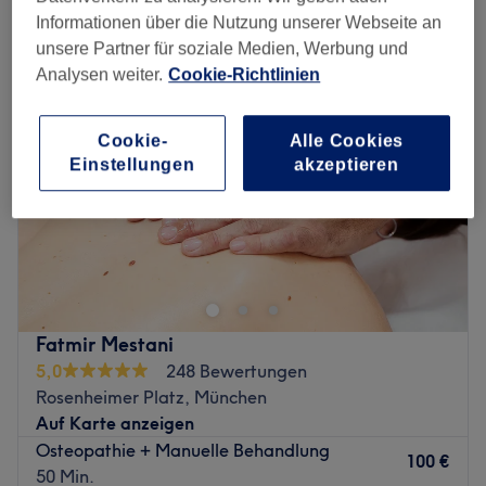
therapeutische massagen in der Nähe von Ostbahnhof, München
Informationen über die Nutzung unserer Webseite an
unsere Partner für soziale Medien, Werbung und
Analysen weiter.
Cookie-Richtlinien
Cookie-
Alle Cookies
Einstellungen
akzeptieren
Fatmir Mestani
5,0
248 Bewertungen
Rosenheimer Platz, München
Auf Karte anzeigen
Osteopathie + Manuelle Behandlung
100 €
50 Min.