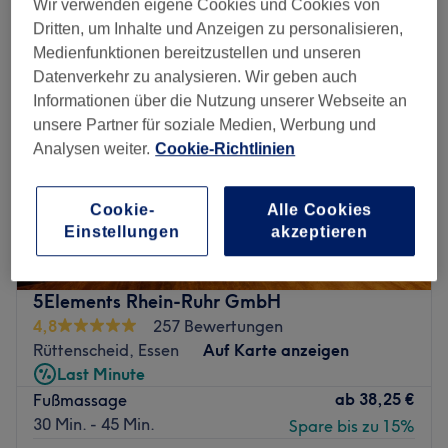
Wir verwenden eigene Cookies und Cookies von
Dritten, um Inhalte und Anzeigen zu personalisieren,
Medienfunktionen bereitzustellen und unseren
Datenverkehr zu analysieren. Wir geben auch
Informationen über die Nutzung unserer Webseite an
unsere Partner für soziale Medien, Werbung und
Analysen weiter.
Cookie-Richtlinien
Cookie-
Alle Cookies
Einstellungen
akzeptieren
5Elements Rhein-Ruhr GmbH
4,8
257 Bewertungen
Rüttenscheid, Essen
Auf Karte anzeigen
Last Minute
ab
38,25 €
Fußmassage
30 Min. - 45 Min.
Spare bis zu 15%