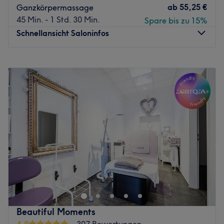
ab
55,25 €
Ganzkörpermassage
45 Min. - 1 Std. 30 Min.
Spare bis zu 15%
Schnellansicht Saloninfos
Montag
10:00
–
20:00
Dienstag
10:00
–
20:00
Mittwoch
10:00
–
20:00
Donnerstag
10:00
–
20:00
Freitag
10:00
–
20:00
Samstag
10:00
–
18:00
Sonntag
10:00
–
16:00
Sobald du das Studio 5Elements Rhein-Ruhr GmbH in
Essen-Rüttenscheid betrittst, kannst du den hektischen
Alltag hinter dir lassen und dich ganz in die Hände des
professionellen Teams begeben. Jeder kommt hier auf
seine Kosten, denn es gibt ein tolles Angebot an
Beautiful Moments
Massagen und verschiedenen Entspannungstechniken.
4,9
307 Bewertungen