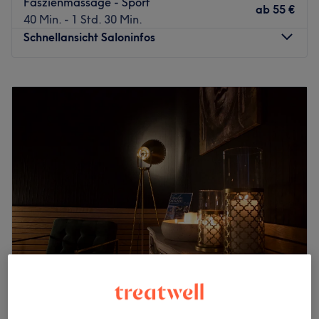
Faszienmassage - Sport
ab
55 €
40 Min. - 1 Std. 30 Min.
Schnellansicht Saloninfos
Montag
09:00
–
17:30
Dienstag
09:00
–
18:30
Mittwoch
09:00
–
18:30
Donnerstag
09:00
–
18:30
Freitag
09:00
–
16:30
Samstag
14:00
–
18:00
Sonntag
Geschlossen
Pure Entspannung und das mitten in der lebendigen
Stadt? Gönn dir mal wieder eine Auszeit, und zwar bei
MYB Myofaszial Berlin. Den Massagesalon findest du
direkt am KuDamm in der Damaschkestraße 2. Wenn du
magst, kannst du dir deinen persönlichen Wunschtermin
ZOI Berlin - Zentrum für ein neues
jetzt superschnell und unkompliziert mit nur wenigen
Lebensgefühl / Pullman Schweizerhof
Klicks online oder per App über Treatwell sichern! Worauf