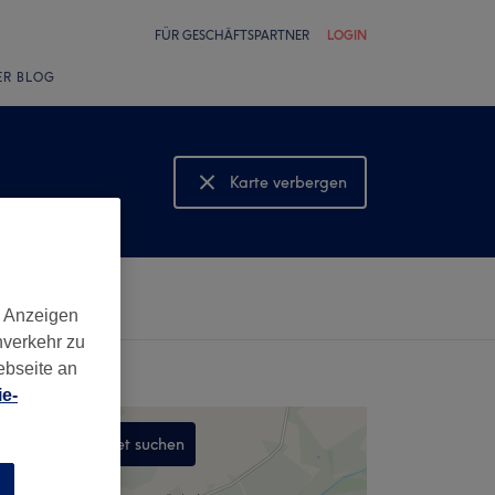
FÜR GESCHÄFTSPARTNER
LOGIN
ER BLOG
Karte verbergen
Karte anzeigen
d Anzeigen
nverkehr zu
ebseite an
e-
In diesem Gebiet suchen
,
n