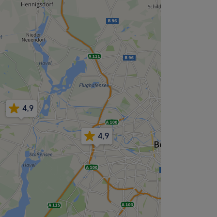
4,9
4,9