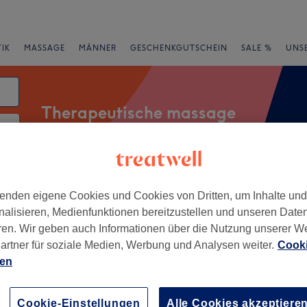
IK
MASSAGE
MÄNNER
GESCHENKGUTSCHEIN
SALE %
UNS
Therapeutische massage
tum
rheiten
Salons
Expressangebote
Bewertung
enden eigene Cookies und Cookies von Dritten, um Inhalte un
nalisieren, Medienfunktionen bereitzustellen und unseren Date
ren. Wir geben auch Informationen über die Nutzung unserer W
n der Nähe von Spandau, Berlin
artner für soziale Medien, Werbung und Analysen weiter.
Cooki
ien
+
xis Schlange und
−
Cookie-Einstellungen
Alle Cookies akzeptiere
72 Bewertungen