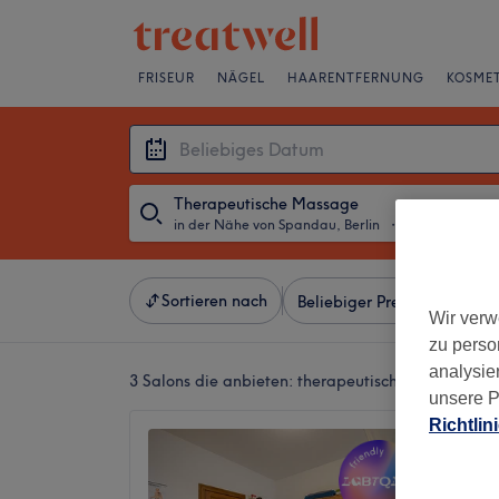
FRISEUR
NÄGEL
HAARENTFERNUNG
KOSMET
Therapeutische Massage
in der Nähe von Spandau, Berlin
・
Beliebiges Da
Sortieren nach
Beliebiger Preis
Besonde
Wir verw
zu perso
analysie
3 Salons die anbieten:
therapeutische massagen i
unsere P
Richtlin
Heilpra
Besen
4,9