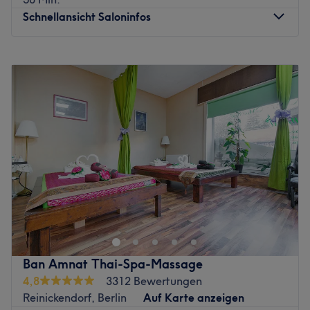
Schnellansicht Saloninfos
Montag
11:00
–
22:00
Dienstag
11:00
–
22:00
Mittwoch
11:00
–
22:30
Donnerstag
11:00
–
22:15
Freitag
11:00
–
22:30
Samstag
11:00
–
22:00
Sonntag
21:45
–
22:00
Reine, gesunde Haut und und schöne Hände – ein
gepflegtes Auftreten kann Türen und Wege öffnen! Im
Kosmetik Studio in der Marksburgstraße 43 befindet sich
Baigals Kosmetikstudio, wo man dich mit den neuesten
Behandlungen und modernsten Techniken verwöhnt. Mit
Ban Amnat Thai-Spa-Massage
der U-Bahn ist dieser Salon in Berlin-Karlshorst
4,8
3312 Bewertungen
superleicht zu erreichen, sodass nur noch dein
Reinickendorf, Berlin
Auf Karte anzeigen
persönlicher Wunschtermin fehlt. Diesen buchst du dir