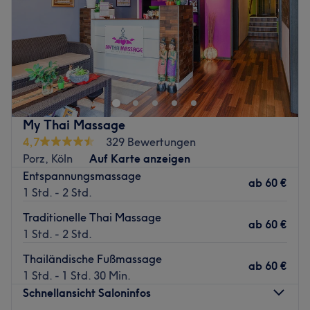
seine gemütliche und entspannte Atmosphäre. Hier
Sonntag
08:00
–
22:00
kannst du dich sorglos in die Hände von Profis begeben.
Expertise: Das Team ist auf eine Vielfalt von Thai-
Bei Hightower Studio - Massage & Coaching in Köln
Massagen spezialisiert.
kannst du deinen Geist und Körper wieder in Einklang
Produkte und Produktmarken: Hier kannst du dich auf
bringen und bei einer erholsamen Massage zur Ruhe
tierversuchsfreie Produkte mit natürlichen Inhaltsstoffen
finden oder bei einem auf dich zugeschnittenen Coaching
freuen.
ordentlich auspowern. Das schöne Massagestudio mit
Extras: Im Salon erwarten dich kostenlose Getränke.
My Thai Massage
integriertem Fitnessstudio, bietet ein breites Angebot an
Außerdem findest du kostenfreie Parkplätze vor Ort.
4,7
329 Bewertungen
verschiedenen Körperbehandlungen, Kursen und
Zurück zur Salonansicht
Porz, Köln
Auf Karte anzeigen
Coachings, die dir gut tun und zu einem neuen
Entspannungsmassage
Lebensgefühl verhelfen werden. Suche dir einfach eine
ab
60 €
1 Std. - 2 Std.
der vielen tollen Massagen oder Trainings aus und freu
dich auf deine persönliche und ganz individuelle Auszeit.
Traditionelle Thai Massage
ab
60 €
Hohe Qualität und ein außergewöhnliches
1 Std. - 2 Std.
Wohlfühlerlebnis sind dem Inhaber (ehemaliger Profi-
Thailändische Fußmassage
Athlet) und seinem Team sehr wichtig.
ab
60 €
1 Std. - 1 Std. 30 Min.
Besonderheiten:
Schnellansicht Saloninfos