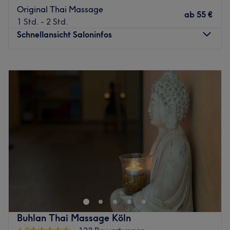
verbindet sanfte Dehnungen, gezielte
Original Thai Massage
ab
55 €
Druckpunkttechniken und fließende Bewegungen. Ziel ist
1 Std. - 2 Std.
es, Verspannungen zu lösen, die Beweglichkeit zu fördern
Schnellansicht Saloninfos
und das allgemeine Wohlbefinden zu steigern.
Ergänzend zu unseren traditionellen Thai-Massagen
Montag
Geschlossen
bieten wir auch ein Fischspa an – eine besondere
Dienstag
11:00
–
20:00
Wellness-Anwendung zur natürlichen Pflege und
Mittwoch
11:00
–
20:00
Entspannung der Füße.
Donnerstag
11:00
–
20:00
Wir legen großen Wert auf Qualität, Hygiene und einen
Freitag
11:00
–
20:00
persönlichen Service, damit jeder Besuch zu einer
Samstag
11:00
–
20:00
wohltuenden Auszeit vom Alltag wird.
Sonntag
11:00
–
20:00
Bitte beachten Sie:
Willkommen bei Lamai Thai-massage, deiner top
Das Silver Tiger Spa Cologne bietet ausschließlich
Adresse für Entspannung & Wohlbefinden. In einladender
Wellness- und traditionelle Thai-Massagen an. Erotische
Atmosphäre kannst du deine Massage genießen und
Massagen gehören nicht zu unserem Angebot.
einen Moment abschalten. Buche deinen Termin direkt
Zurück zur Salonansicht
und unkompliziert über die Treatwell App.
Buhlan Thai Massage Köln
Nächste öffentliche Verkehrsmittel: