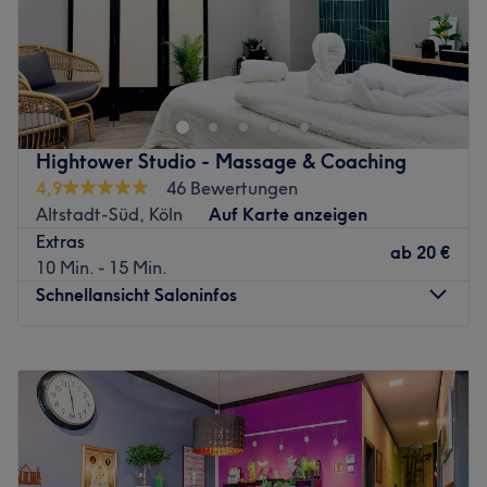
Extras: Kostenpflichtige Parkplätze, kostenlose Getränke,
Wohltuende Massagen findest du im Studio Kanokthai
Haustiere erlaubt
Massage & Spa in Köln, Riehl. Hier kannst du
Zurück zur Salonansicht
vitalisierende und traditionelle Thai-Massagen sowie
viele weitere Massageangebote genießen. Erholung,
Rebalancing und Wellness — tu deinem Körper und
Hightower Studio - Massage & Coaching
deiner Seele etwas Gutes!
4,9
46 Bewertungen
Nächste öffentliche Verkehrsmittel:
Altstadt-Süd, Köln
Auf Karte anzeigen
Das Studio ist von der Bushaltestelle Riehler Gürtel in nur
Extras
ab
20 €
einer Gehminute zu erreichen.
10 Min. - 15 Min.
Schnellansicht Saloninfos
Das Team:
Das Ziel des kompetenten Teams ist es, jeden Gast zu
seiner persönlichen Auszeit zu verhelfen und ihn durch
Montag
08:00
–
22:00
entspannende Massagen in Einklang zu bringen. Im Salon
Dienstag
08:00
–
22:00
wird neben Deutsch auch Englisch und Thai gesprochen.
Mittwoch
08:00
–
22:00
Donnerstag
08:00
–
22:00
Was uns an dem Salon gefällt:
Freitag
08:00
–
22:00
Atmosphäre: Kanokthai Massage & Spa besticht durch
Samstag
08:00
–
22:00