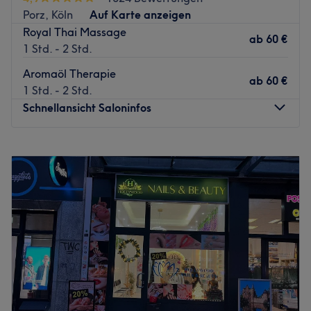
entfernt.
Porz, Köln
Auf Karte anzeigen
Das Team
Royal Thai Massage
ab
60 €
Das Team besteht aus hochqualifizierten MasseurInnen,
1 Std. - 2 Std.
die den KundInnen eine entspannende und
Aromaöl Therapie
revitalisierende Erfahrung bieten, die darauf abzielt,
ab
60 €
1 Std. - 2 Std.
Körper und Geist zu erneuern. Hier wird neben Deutsch
Schnellansicht Saloninfos
und Englisch auch Thai gesprochen.
Was uns an dem Salon gefällt
Montag
10:30
–
20:00
Atmosphäre: Gemütlich, entspannend, ruhig.
Dienstag
10:30
–
20:00
Expertise: Massagen.
Mittwoch
10:30
–
20:00
Produkte und Produktmarken: Natürliche Inhaltsstoffe und
Donnerstag
10:30
–
20:00
Naturkosmetik.
Freitag
10:30
–
20:00
Extras: Kostenlose Getränke, LGBTQIA+ friendly und
Samstag
10:30
–
20:00
barrierefrei.
Sonntag
10:30
–
20:00
Zurück zur Salonansicht
Wohltuende Massagen findest du im Moonspa in Köln,
Porz. Hier kannst du vitalisierende und traditionelle Thai-