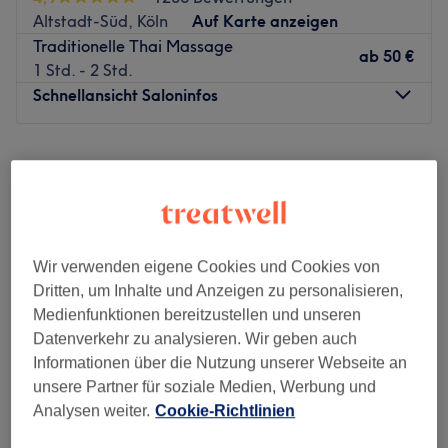
unterschiedlicher Behandlungen, die gezielt auf die
Altstadt-Süd, Köln
Auf Karte anzeigen
individuellen Bedürfnisse abgestimmt werden. Ziel ist es,
Traditionelle Thai Massage
bestehende Schmerzen zu lindern, Verspannungen zu
ab
50 €
1 Std. - 2 Std.
lösen und langfristig Beschwerden vorzubeugen – sei es
Schnellansicht Saloninfos
durch körperliche Belastung, Alter oder Krankheit.
Nächste öffentliche Verkehrsmittel:
Montag
10:00
–
20:00
Die Tramhaltestelle Christophstr./Mediapark befindet
Dienstag
10:00
–
20:00
sich in unmittelbarer Nähe.
Mittwoch
10:00
–
20:00
Das Team:
Donnerstag
10:00
–
20:00
Hartmut und ihr Team sind spezialisiert auf traditionelle
Freitag
10:00
–
20:00
Thai-Massagetechniken. Mit viel Fingerspitzengefühl und
Wir verwenden eigene Cookies und Cookies von
Samstag
10:00
–
20:00
professioneller Herangehensweise kümmern sie sich um
Dritten, um Inhalte und Anzeigen zu personalisieren,
Sonntag
10:00
–
20:00
das körperliche Wohl ihrer Kund:innen.
Medienfunktionen bereitzustellen und unseren
Datenverkehr zu analysieren. Wir geben auch
Dream Thai Massage ist ein Massagestudio, das sich im
Was uns an dem Salon gefällt:
Informationen über die Nutzung unserer Webseite an
schönen Köln befindet. Der Ort ist eine Oase der
Atmosphäre: Authentisch, ruhig, einladend.
unsere Partner für soziale Medien, Werbung und
Entspannung und bietet eine Vielzahl an
Expertise: Traditionelle Thai-Massage,
Analysen weiter.
Cookie-Richtlinien
Wellnessbehandlungen.
Schmerzlinderung, Prävention.
Extras: Kostenpflichtige Parkplätze, keine Haustiere
Nächste öffentliche Verkehrsmittel: