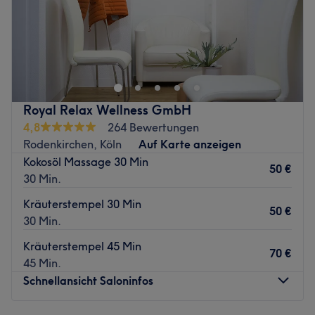
Produkte und Produktmarken: Natur Massageöle, rein
natürliche Inhaltsstoffe, vegan, duftneutral. Hochwertige
Hollywood Nails & Beauty Cologne ist ein renommiertes
Naturkosmetik mit Jojobaöl, Mandeln, Aprikosenkernöl
Nagelstudio, welches sich in der charmanten Stadt Köln
und Traubenkernöl.
befindet. Dieser Salon ist bekannt für seine professionelle
Extras: köstlichster Tee, der frisch zubereitet wird.
Herangehensweise und das Engagement, das er seinen
Zurück zur Salonansicht
Kunden bietet.
Royal Relax Wellness GmbH
Nächste öffentliche Verkehrsmittel:
4,8
264 Bewertungen
Die Haltestelle Zülpicher Platz befindet sich nur 5
Rodenkirchen, Köln
Auf Karte anzeigen
Gehminuten vom Studio entfernt.
Kokosöl Massage 30 Min
50 €
30 Min.
Das Team
In diesem Salon arbeitet ein kleines Team von
Kräuterstempel 30 Min
50 €
engagierten Mitarbeitern, die sich um die Bedürfnisse
30 Min.
ihrer Kunden kümmern. Sie nutzen ihre Expertise und ihr
Kräuterstempel 45 Min
Wissen, um sicherzustellen, dass jeder Kunde eine
70 €
45 Min.
individuelle und persönliche Behandlung erhält. Das
Schnellansicht Saloninfos
Team ist stets bemüht, den besten Service zu bieten und
eine angenehme Atmosphäre zu schaffen.