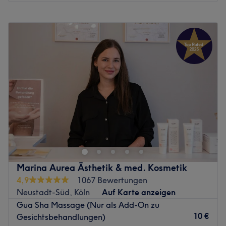
Wir befinden uns in der 5. Etage des Wasserturm Hotel
Köln. Du kannst einfach zum Fahrstuhl durchgehen, in den
Montag
Geschlossen
5. Stock fahren und dort wird dir dann kurz vor dem
Dienstag
12:00
–
21:00
Termin die Zwischentür zum Wellness- & Sportbereich
Mittwoch
12:00
–
21:00
geöffnet. Wir freuen uns auf deinen Besuch!
Donnerstag
12:00
–
21:00
Freitag
12:00
–
21:00
Nächste öffentliche Verkehrsmittel:
Samstag
12:00
–
21:00
Die Haltestelle U Poststraße befindet sich nur 4
Sonntag
12:00
–
21:00
Gehminuten vom Studio entfernt.
Das Team:
Lass' dich entführen in die Welt des modernen Thailands
Das Ziel von Inhaber Pete (Coach Hightower) ist es, jeden
- die Praxis My Thai Massage, das Massagestudio im
Gast zu seiner persönlichen Auszeit zu verhelfen und ihn
Kölner Stadtteil Porz, lädt dich ein auf eine
durch entspannende Massagen in Einklang zu bringen.
Entdeckungsreise. Buche jetzt deine Reise ins Kölner
Genauso wirst du durch die verschiedenen und persönlich
Thailand online über Treatwell und lasse dich verwöhnen!
Marina Aurea Ästhetik & med. Kosmetik
auf dich zugeschnittenen Coachings, ein neues
Lebensgefühl bekommen. Eine Beratung ist auf Deutsch,
4,9
1067 Bewertungen
Das beeindruckende Ambiente des Salons entführt den
sowie Englisch möglich.
Neustadt-Süd, Köln
Auf Karte anzeigen
Kunden in eine authentisch-wirkende, fernöstliche Welt.
Gua Sha Massage (Nur als Add-On zu
Was uns an dem Salon gefällt:
Im Gegensatz zu vielen Thai-Massage-Studios möchte
10 €
Gesichtsbehandlungen)
Atmosphäre: Einladend, relaxed, freundlich
das Team von My Thai Massage den Kunden einen