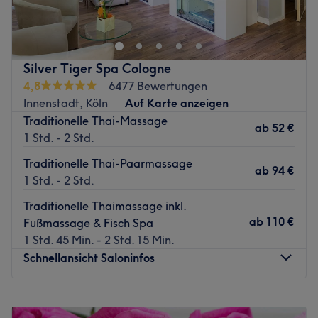
World Massage in Köln-Weiden findest du eine Oase der
Entspannung. Egal ob traditionelle Thai Massage,
Aromaöl- oder Fußmassagen, hier kannst du vom Alltag
abschalten und dich verwöhnen lassen!
Silver Tiger Spa Cologne
Nächste öffentliche Verkehrsmittel:
4,8
6477 Bewertungen
Die Station Weiden Zentrum ist 200 Meter vom Salon
Innenstadt, Köln
Auf Karte anzeigen
entfernt.
Traditionelle Thai-Massage
ab
52 €
1 Std. - 2 Std.
Das Team:
Das sympathische Team empfängt dich mit offenen
Traditionelle Thai-Paarmassage
ab
94 €
Armen und die traditionellen Thai Massagen werden nur
1 Std. - 2 Std.
durch in Thailand ausgebildete Masseurinnen
Traditionelle Thaimassage inkl.
ausgeführt.
ab
110 €
Fußmassage & Fisch Spa
Was uns an dem Salon gefällt:
1 Std. 45 Min. - 2 Std. 15 Min.
Atmosphäre: Modern, elegant, entspannend.
Schnellansicht Saloninfos
Expertise: Thai Massagen.
Extras: Es gibt kostenlose Getränke und
Montag
10:00
–
20:00
Parkmöglichkeiten.
Dienstag
10:00
–
20:00