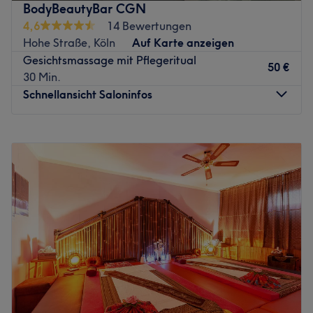
BodyBeautyBar CGN
Der Schwerpunkt der Praxis liegt auf Behandlungen mit
4,6
14 Bewertungen
der Komplementär-Therapie Shiatsu. Dabei kommt man
Hohe Straße, Köln
Auf Karte anzeigen
in eine tiefere Selbstwahrnehmung und entwickelt seine
Gesichtsmassage mit Pflegeritual
Fähigkeit bewusst zu erfahren, was man empfindet und
50 €
30 Min.
was man denkt. Diese Erfahrung stellt eine sehr gute
Schnellansicht Saloninfos
Voraussetzung für die Gesundheit dar. Zeremonie der
besonderen Art, welche auf dem Nutzen von Heilkräften
Montag
08:00
–
20:00
der Natur basieren. Freue dich außerdem auf eine
Dienstag
08:00
–
20:00
exklusive Auswahl an Techniken, die deine Sinne betören
Mittwoch
08:00
–
20:00
werden: Die traditionelle Balinesische Massage, die
Donnerstag
08:00
–
20:00
Polynesische Muschelmassage, eine Burnout Behandlung,
Freitag
08:00
–
20:00
der Wellness-Massage mit warmen Lavasteinen oder die
Samstag
08:00
–
20:00
Tibetische Honigmassage. Verzaubert wird man dabei
Sonntag
08:00
–
20:00
von erlesenen Wirkstoffen wie Reismehl, Zimt, Safran,
Ingwer, Süssholz-, Nelken-, Sandelholz-, Lemongras-
Body Beauty Bar CGN ist ein Massagestudio, das sich in
Aromen, Kokosöl und vielen weiteren Inhaltsstoffen, die
Köln im Holmes Place befindet. In diesem Ort der
gezielt eingesetzt werden.
Erholung und Entspannung wird darauf geachtet, dass
Zurück zur Salonansicht