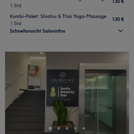
130 €
1 Std.
Inhaberin Erika hat sich auf die ayurvedische
Massagetechniken spezialisiert und kennt unzählige
Kombi-Paket: Shiatsu & Thai Yoga-Massage
130 €
Handgriffe, die deinem Körper helfen sich zu entspannen.
1 Std.
Sie spricht Deutsch, Englisch, Spanisch und Portugiesisch.
Schnellansicht Saloninfos
Was uns an dem Salon gefällt:
Atmosphäre: Entspannend, ruhig, einladend.
Montag
10:00
–
20:00
Expertise: Ayurveda-, Lomi Lomi-, Kräuterstempel-,
Dienstag
10:00
–
20:00
Wellness-, Hot Stone- und Aromaölmassagen.
Mittwoch
10:00
–
20:00
Produkte: Hochwertige Öle, Naturkosmetik.
Donnerstag
10:00
–
20:00
Extras: Kinderfreundlich, zentrale Lage, gut angebunden.
Freitag
10:00
–
20:00
Samstag
Geschlossen
Zurück zur Salonansicht
Sonntag
Geschlossen
Die Praxis für Energetische Körperarbeit in Köln kann dir
dabei behilflich sein! Buche dir deinen Termin jetzt ganz
einfach online über Treatwell und tanke Kraft und
Wohlbefinden, welches du dir verdient hast.