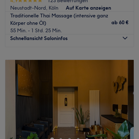
4,9
123 Bewertungen
Neustadt-Nord, Köln
Auf Karte anzeigen
Direkt gegenüber befindet sich die Haltestelle
Traditionelle Thai Massage (intensive ganz
"Sülzgürtel" in Köln.
ab
60 €
Körper ohne Öl)
Das Team:
55 Min. - 1 Std. 25 Min.
Inhaberin Aranya macht es dir mit ihrer freundlichen &
Schnellansicht Saloninfos
zuvorkommenden Art leicht dich direkt wohl zu fühlen. Mit
ihrer Erfahrung und Expertise kann sie deine
Montag
11:00
–
20:00
Verspannungen gezielt lösen und dir wieder zu mehr
Dienstag
Geschlossen
Wohlbefinden verhelfen. Neben Deutsch & Englisch
Mittwoch
11:00
–
20:00
kannst du auch Thai mit ihr sprechen.
Donnerstag
11:00
–
20:00
Was uns an dem Salon gefällt:
Freitag
11:00
–
20:00
Atmosphäre: Einladend, modern, entspannend.
Samstag
11:00
–
20:00
Expertise: Massagen.
Sonntag
11:00
–
20:00
Extras: Gut zu erreichen, zentral gelegen.
Du fühlst dich gestresst und unausgeglichen? Bei Buhlan
Zurück zur Salonansicht
Thaimassage in Köln findest du eine Oase der
Entspannung. Hier kannst du vitalisierende und
traditionelle Thai-Massagen sowie viele weitere