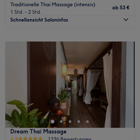
Traditionelle Thai Massage (intensiv)
ab
53 €
1 Std. - 2 Std.
Schnellansicht Saloninfos
Montag
10:00
–
20:00
Dienstag
10:00
–
20:00
Mittwoch
10:00
–
20:00
Donnerstag
10:00
–
20:00
Freitag
10:00
–
20:00
Samstag
10:00
–
20:00
Sonntag
10:00
–
20:00
Thepsiri in Köln-Hansaring ist der richtige Ort für alle, die
ihrem Körper gezielt etwas Gutes tun möchten. In diesem
Studio wird die traditionelle Thai-Massage in ihrer
ganzen Tiefe und Wirkungskraft angeboten – mit viel
Erfahrung, Achtsamkeit und Respekt gegenüber dem
Dream Thai Massage
Körper. Das Angebot umfasst eine Vielzahl
4,9
1236 Bewertungen