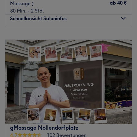
ab
40 €
Massage )
30 Min. - 2 Std.
Schnellansicht Saloninfos
Montag
10:00
–
19:00
Dienstag
10:00
–
19:00
Mittwoch
10:00
–
19:00
Donnerstag
10:00
–
19:00
Freitag
10:00
–
19:00
Samstag
10:00
–
19:00
Sonntag
10:00
–
19:00
Amathai by Supranee ist dein Rückzugsort mitten in
Charlottenburg – hier trifft traditionelle thailändische
Massage auf stilvolle Ruhe und achtsame Entspannung.
Hier erlebst du eine Auszeit, in der Körper und Geist zur
Ruhe kommen. Die Behandlungen reichen von klassischer
gMassage Nollendorfplatz
Thai-Massage über sanfte Dehnungen und Mobilisation
4,7
102 Bewertungen